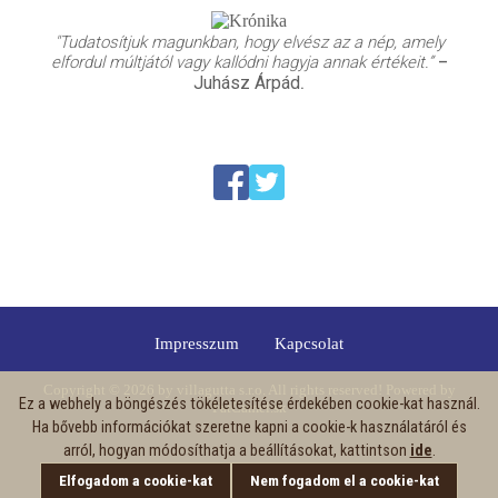
"Tudatosítjuk magunkban, hogy elvész az a nép, amely
elfordul múltjától vagy kallódni hagyja annak értékeit.”
–
Juhász Árpád
.
Impresszum
Kapcsolat
Copyright © 2026 by
villagutta s.r.o.
All rights reserved! Powered by
Ez a webhely a böngészés tökéletesítése érdekében cookie-kat használ.
FatCamel.sk
Ha bővebb információkat szeretne kapni a cookie-k használatáról és
arról, hogyan módosíthatja a beállításokat, kattintson
ide
.
Elfogadom a cookie-kat
Nem fogadom el a cookie-kat