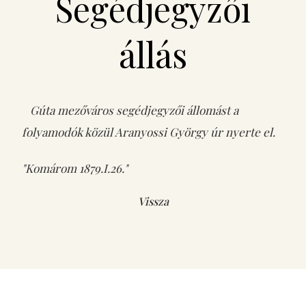
Segédjegyzői
állás
Gúta mezőváros segédjegyzői állomást a
folyamodók közül Aranyossi György úr nyerte el.
"Komárom 1879.I.26."
Vissza