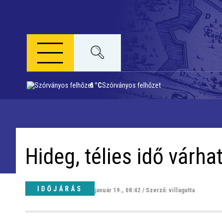
6 °C
Szórványos felhőzet
Napi menü
Riport
Hideg, télies idő várha
Közigazgatás
Időjárás
IDŐJÁRÁS
január 19., 08:42 / Szerző: villagutta
Kultúra