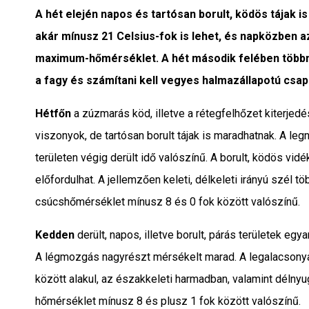
Interjú
A hét elején napos és tartósan borult, ködös tájak i
akár mínusz 21 Celsius-fok is lehet, és napközben a
Gyereksarok
maximum-hőmérséklet. A hét második felében többnyi
a fagy és számítani kell vegyes halmazállapotú csap
Városunkról
Hétfőn
a zúzmarás köd, illetve a rétegfelhőzet kiterjed
PR
viszonyok, de tartósan borult tájak is maradhatnak. A l
területen végig derült idő valószínű. A borult, ködös vid
Sport
előfordulhat. A jellemzően keleti, délkeleti irányú szél 
Kapcsolat
csúcshőmérséklet mínusz 8 és 0 fok között valószínű.
Kedden
derült, napos, illetve borult, párás területek egy
A légmozgás nagyrészt mérsékelt marad. A legalacsony
között alakul, az északkeleti harmadban, valamint délny
hőmérséklet mínusz 8 és plusz 1 fok között valószínű.