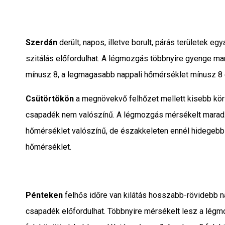
Szerdán
derült, napos, illetve borult, párás területek eg
szitálás előfordulhat. A légmozgás többnyire gyenge m
mínusz 8, a legmagasabb nappali hőmérséklet mínusz 8 é
Csütörtökön
a megnövekvő felhőzet mellett kisebb körz
csapadék nem valószínű. A légmozgás mérsékelt marad. 
hőmérséklet valószínű, de északkeleten ennél hidegebb i
hőmérséklet.
Pénteken
felhős időre van kilátás hosszabb-rövidebb 
csapadék előfordulhat. Többnyire mérsékelt lesz a lé