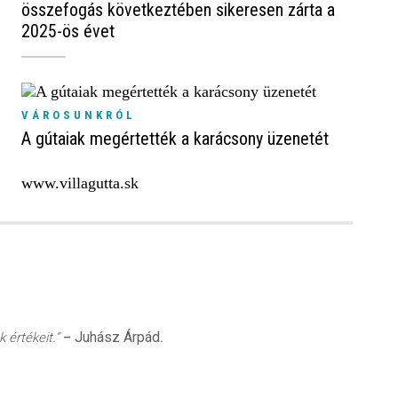
összefogás következtében sikeresen zárta a
2025-ös évet
VÁROSUNKRÓL
A gútaiak megértették a karácsony üzenetét
www.villagutta.sk
Juhász Árpád
 értékeit.”
–
.