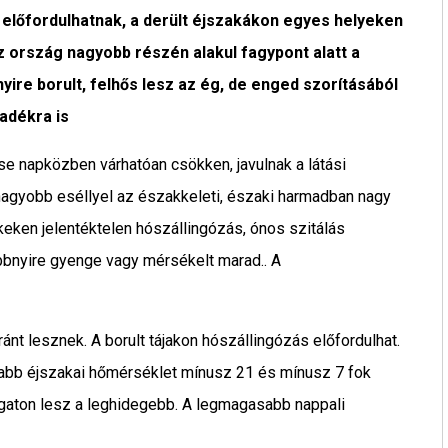
s előfordulhatnak, a derült éjszakákon egyes helyeken
z ország nagyobb részén alakul fagypont alatt a
re borult, felhős lesz az ég, de enged szorításából
adékra is
ése napközben várhatóan csökken, javulnak a látási
egnagyobb eséllyel az északkeleti, északi harmadban nagy
ékeken jelentéktelen hószállingózás, ónos szitálás
többnyire gyenge vagy mérsékelt marad.. A
aránt lesznek. A borult tájakon hószállingózás előfordulhat.
abb éjszakai hőmérséklet mínusz 21 és mínusz 7 fok
ugaton lesz a leghidegebb. A legmagasabb nappali