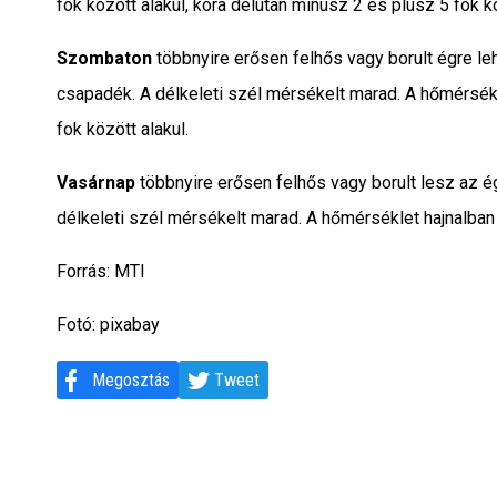
fok között alakul, kora délután mínusz 2 és plusz 5 fok 
Szombaton
többnyire erősen felhős vagy borult égre le
csapadék. A délkeleti szél mérsékelt marad. A hőmérsékl
fok között alakul.
Vasárnap
többnyire erősen felhős vagy borult lesz az é
délkeleti szél mérsékelt marad. A hőmérséklet hajnalban 
Forrás: MTI
Fotó: pixabay
Megosztás
Tweet