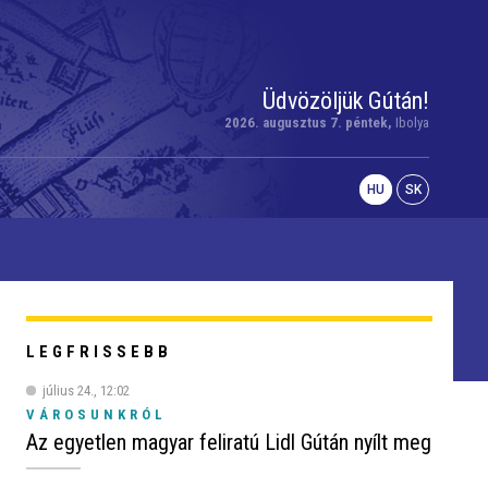
Üdvözöljük Gútán!
2026. augusztus 7. péntek,
Ibolya
HU
SK
LEGFRISSEBB
július 24., 12:02
VÁROSUNKRÓL
Az egyetlen magyar feliratú Lidl Gútán nyílt meg