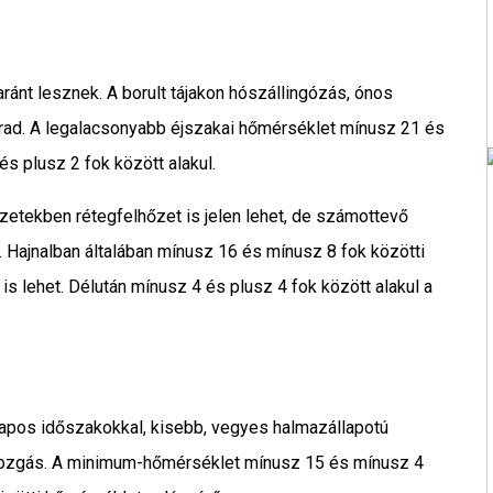
yaránt lesznek. A borult tájakon hószállingózás, ónos
arad. A legalacsonyabb éjszakai hőmérséklet mínusz 21 és
s plusz 2 fok között alakul.
etekben rétegfelhőzet is jelen lehet, de számottevő
Hajnalban általában mínusz 16 és mínusz 8 fok közötti
s lehet. Délután mínusz 4 és plusz 4 fok között alakul a
napos időszakokkal, kisebb, vegyes halmazállapotú
gmozgás. A minimum-hőmérséklet mínusz 15 és mínusz 4