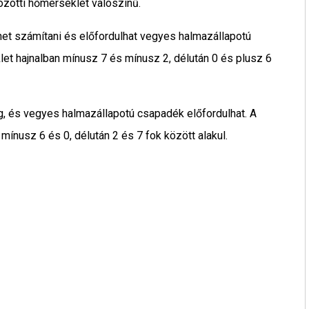
közötti hőmérséklet valószínű.
het számítani és előfordulhat vegyes halmazállapotú
et hajnalban mínusz 7 és mínusz 2, délután 0 és plusz 6
g, és vegyes halmazállapotú csapadék előfordulhat. A
mínusz 6 és 0, délután 2 és 7 fok között alakul.