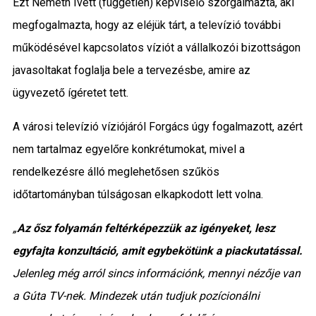
Ezt Németh Ivett (független) képviselő szorgalmazta, aki
megfogalmazta, hogy az eléjük tárt, a televízió további
működésével kapcsolatos víziót a vállalkozói bizottságon
javasoltakat foglalja bele a tervezésbe, amire az
ügyvezető ígéretet tett.
A városi televízió víziójáról Forgács úgy fogalmazott, azért
nem tartalmaz egyelőre konkrétumokat, mivel a
rendelkezésre álló meglehetősen szűkös
időtartományban túlságosan elkapkodott lett volna.
„
Az ősz folyamán feltérképezzük az igényeket, lesz
egyfajta konzultáció, amit egybekötünk a piackutatással.
Jelenleg még arról sincs információnk, mennyi nézője van
a Gúta TV-nek. Mindezek után tudjuk pozícionálni