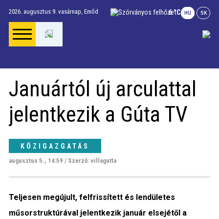
2026. augusztus 9. vasárnap,
Emőd
6 °C
HU
SK
Főoldal
Januártól új arculattal
Gúta Anno
jelentkezik a Gúta TV
Vállalkozások és
szolgáltatások
KÖZIGAZGATÁS
augusztus 5., 14:59 / Szerző: villagutta
Napi menü
Teljesen megújult, felfrissített és lendületes
Riport
műsorstruktúrával jelentkezik január elsejétől a