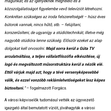
magunkat, és az igényeknek megfelelő és a
közszolgálatiságot figyelembe vevő televíziót létrehozni.
Konkrétan szükséges az iroda felszereltségét – húsz éves
bútorok vannak, nincs hűtő, stb. – felújítani,
korszerűsíteni, de ugyanígy a stúdiótechnikát, illetve még
nagyobb stúdióra lenne szükség. Először ezeket az alap
dolgokat kell orvosolni.
Majd sorra kerül a Gúta TV
arculatváltása, a teljes vállalatfilozófia elkészítése, új
logó és megváltozott műsorstruktúra kerül a nézők elé.
Ettől várjuk majd azt, hogy a tévé versenyképesebbé
válik, és ezzel vonzóbb reklámlehetőségeket lesz képes
biztosítani.
”
– fogalmazott Forgács.
A városi képviselők tudomásul vették az ügyvezető
igazgató által bemutatott víziót, jóváhagyták a városi