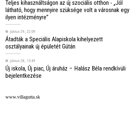
Teljes kihasználtságon az új szociális otthon - „Jól
látható, hogy mennyire szüksége volt a városnak egy
ilyen intézményre”
június 29., 22:09
Átadták a Speciális Alapiskola kihelyezett
osztályainak új épületét Gútán
június 28., 15:49
Új iskola, Új piac, Új áruház – Halász Béla rendkívüli
bejelentkezése
www.villagutta.sk