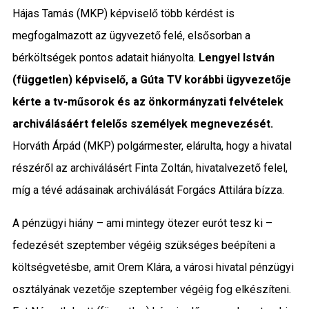
Hájas Tamás (MKP) képviselő több kérdést is
megfogalmazott az ügyvezető felé, elsősorban a
bérköltségek pontos adatait hiányolta.
Lengyel István
(független) képviselő, a Gúta TV korábbi ügyvezetője
kérte a tv-műsorok és az önkormányzati felvételek
archiválásáért felelős személyek megnevezését.
Horváth Árpád (MKP) polgármester, elárulta, hogy a hivatal
részéről az archiválásért Finta Zoltán, hivatalvezető felel,
míg a tévé adásainak archiválását Forgács Attilára bízza.
A pénzügyi hiány – ami mintegy ötezer eurót tesz ki –
fedezését szeptember végéig szükséges beépíteni a
költségvetésbe, amit Orem Klára, a városi hivatal pénzügyi
osztályának vezetője szeptember végéig fog elkészíteni.