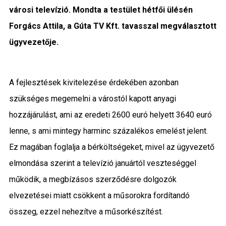
városi televízió. Mondta a testület hétfői ülésén
Közigazgatás
Forgács Attila, a Gúta TV Kft. tavasszal megválasztott
Időjárás
ügyvezetője.
Kultúra
A fejlesztések kivitelezése érdekében azonban
Interjú
szükséges megemelni a várostól kapott anyagi
hozzájárulást, ami az eredeti 2600 euró helyett 3640 euró
Gyereksarok
lenne, s ami mintegy harminc százalékos emelést jelent.
Városunkról
Ez magában foglalja a bérköltségeket, mivel az ügyvezető
elmondása szerint a televízió januártól veszteséggel
PR
működik, a megbízásos szerződésre dolgozók
Sport
elvezetései miatt csökkent a műsorokra fordítandó
összeg, ezzel nehezítve a műsorkészítést.
Kapcsolat