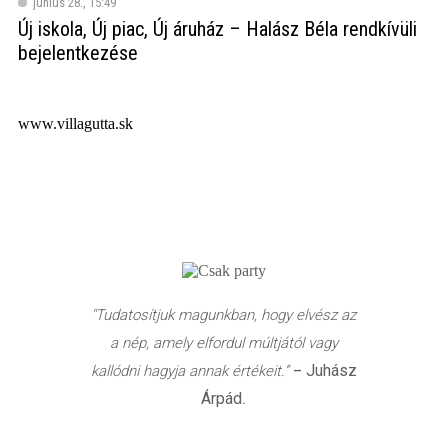
június 28., 15:49
Új iskola, Új piac, Új áruház – Halász Béla rendkívüli
bejelentkezése
www.villagutta.sk
"Tudatosítjuk magunkban, hogy elvész az
a nép, amely elfordul múltjától vagy
Juhász
kallódni hagyja annak értékeit.”
–
Árpád
.