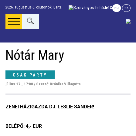
2026. augusztus 6. csütörtök,
Berta
6 °C
HU
SK
Főoldal
Nótár Mary
Gúta Anno
CSAK PARTY
Vállalkozások és
szolgáltatások
július 17., 17:00 / Szerző: Krónika Villagutta
ZENEI HÁZIGAZDA DJ. LESLIE SANDER!
Napi menü
BELÉPŐ: 4,- EUR
Riport