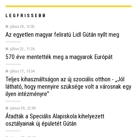
LEGFRISSEBB
július 24., 12:02
Az egyetlen magyar feliratú Lidl Gútán nyílt meg
július 22., 11:26
570 éve mentették meg a magyarok Európát
július 17., 15:34
Teljes kihasználtságon az új szociális otthon - „Jól
látható, hogy mennyire szüksége volt a városnak egy
ilyen intézményre”
június 29., 22:09
Átadták a Speciális Alapiskola kihelyezett
osztályainak új épületét Gútán