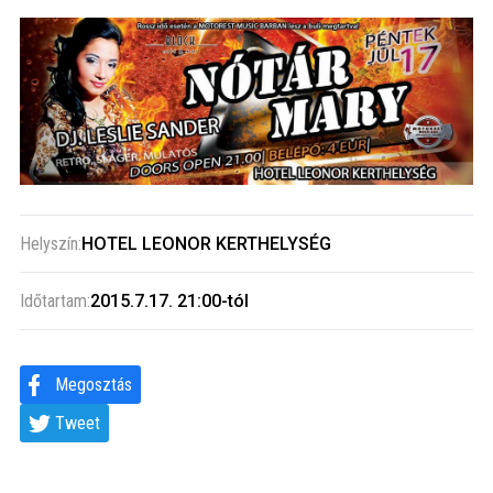
Közigazgatás
Időjárás
Kultúra
Interjú
Helyszín:
HOTEL LEONOR KERTHELYSÉG
Gyereksarok
Időtartam:
2015.7.17. 21:00-tól
Városunkról
PR
Megosztás
Tweet
Sport
Kapcsolat