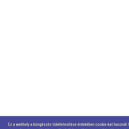
Ez a webhely a böngészés tökéletesítése érdekében cookie-kat használ.