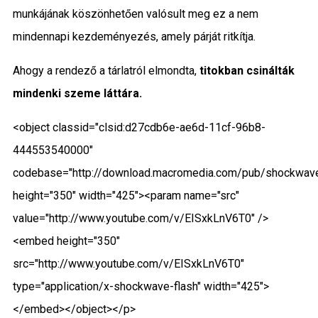
munkájának köszönhetően valósult meg ez a nem
mindennapi kezdeményezés, amely párját ritkítja.
Ahogy a rendező a tárlatról elmondta,
titokban csinálták
mindenki szeme láttára.
<object classid="clsid:d27cdb6e-ae6d-11cf-96b8-
444553540000"
codebase="http://download.macromedia.com/pub/shockwave
height="350" width="425"><param name="src"
value="http://www.youtube.com/v/EISxkLnV6T0" />
<embed height="350"
src="http://www.youtube.com/v/EISxkLnV6T0"
type="application/x-shockwave-flash" width="425">
</embed></object></p>