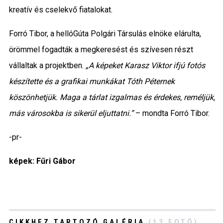
kreatív és cselekvő fiatalokat.
Forró Tibor, a hellóGúta Polgári Társulás elnöke elárulta,
örömmel fogadták a megkeresést és szívesen részt
vállaltak a projektben.
„A képeket Karasz Viktor ifjú fotós
készítette és a grafikai munkákat Tóth Péternek
köszönhetjük. Maga a tárlat izgalmas és érdekes, reméljük,
más városokba is sikerül eljuttatni.”
– mondta Forró Tibor.
-pr-
képek: Fűri Gábor
CIKKHEZ TARTOZÓ GALÉRIA
(13 FOTÓ)