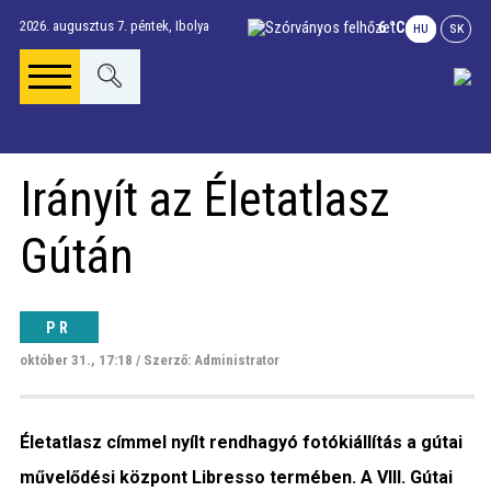
2026. augusztus 7. péntek,
Ibolya
6 °C
HU
SK
Főoldal
Irányít az Életatlasz
Gúta Anno
Gútán
Vállalkozások és
szolgáltatások
PR
október 31., 17:18 / Szerző: Administrator
Napi menü
Életatlasz címmel nyílt rendhagyó fotókiállítás a gútai
Riport
művelődési központ Libresso termében. A VIII. Gútai