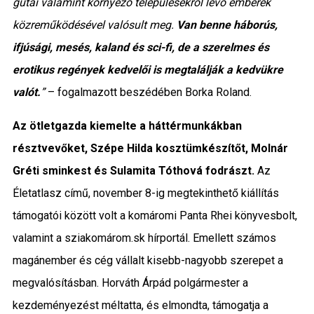
gútai valamint környező településekről lévő emberek
közreműködésével valósult meg.
Van benne háborús,
ifjúsági, mesés, kaland és sci-fi, de a szerelmes és
erotikus regények kedvelői is megtalálják a kedvükre
valót.
”
– fogalmazott beszédében Borka Roland.
Az ötletgazda kiemelte a háttérmunkákban
résztvevőket, Szépe Hilda kosztümkészítőt, Molnár
Gréti sminkest és Sulamita Tóthová fodrászt.
Az
Életatlasz című, november 8-ig megtekinthető kiállítás
támogatói között volt a komáromi Panta Rhei könyvesbolt,
valamint a sziakomárom.sk hírportál. Emellett számos
magánember és cég vállalt kisebb-nagyobb szerepet a
megvalósításban. Horváth Árpád polgármester a
kezdeményezést méltatta, és elmondta, támogatja a