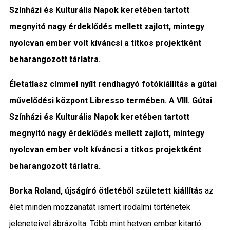
Színházi és Kulturális Napok keretében tartott
Közigazgatás
megnyitó nagy érdeklődés mellett zajlott, mintegy
Időjárás
nyolcvan ember volt kíváncsi a titkos projektként
beharangozott tárlatra.
Kultúra
Életatlasz címmel nyílt rendhagyó fotókiállítás a gútai
Interjú
művelődési központ Libresso termében. A VIII. Gútai
Színházi és Kulturális Napok keretében tartott
Gyereksarok
megnyitó nagy érdeklődés mellett zajlott, mintegy
Városunkról
nyolcvan ember volt kíváncsi a titkos projektként
beharangozott tárlatra.
PR
Borka Roland, újságíró ötletéből született kiállítás
az
Sport
élet minden mozzanatát ismert irodalmi történetek
jeleneteivel ábrázolta. Több mint hetven ember kitartó
Kapcsolat