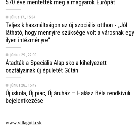
570 éve mentették meg a magyarok Európát
július 17., 15:34
Teljes kihasználtságon az új szociális otthon - „Jól
látható, hogy mennyire szüksége volt a városnak egy
ilyen intézményre”
június 29., 22:09
Átadták a Speciális Alapiskola kihelyezett
osztályainak új épületét Gútán
június 28., 15:49
Új iskola, Új piac, Új áruház – Halász Béla rendkívüli
bejelentkezése
www.villagutta.sk