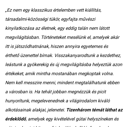
„Ez nem egy klasszikus értelemben vett kiállítás,
társadalmi-közösségi tükör, egyfajta művészi
kinyilatkozása az életnek, egy eddig talán nem látott
megvilágításban. Történeteket mesélünk el, amelyek akár
itt is játszódhatnának, hiszen annyira egyetemes és
érthető üzenettel bírnak. Visszakanyarodtunk a kezdethez,
leástunk a gyökerekig és új megvilágításba helyeztük azon
értékeket, amik mintha mostanában megkoptak volna.
Nem kell messzire menni, mindent megtalálhatunk ebben
a városban is. Ha tehát jobban megnézzük és picit
hunyorítunk, megelevenednek a világirodalom kiváló
alkotásainak alakjai, jelenetei.
Tizenhárom témát láthat az
érdeklődő
, amelyek egy kivételével gútai helyszíneken és