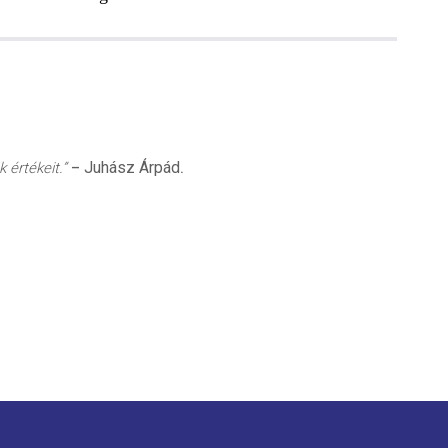
Juhász Árpád
 értékeit.”
–
.