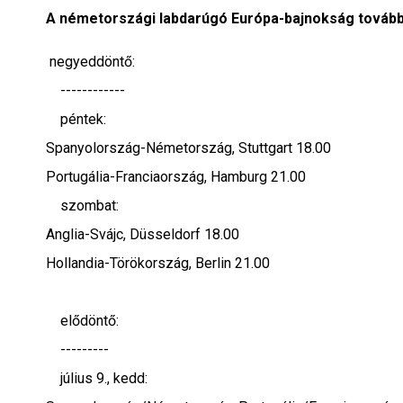
Interjú
A németországi labdarúgó Európa-bajnokság tovább
negyeddöntő:
Gyereksarok
------------
Városunkról
péntek:
Spanyolország-Németország, Stuttgart 18.00
PR
Portugália-Franciaország, Hamburg 21.00
szombat:
Sport
Anglia-Svájc, Düsseldorf 18.00
Kapcsolat
Hollandia-Törökország, Berlin 21.00
elődöntő:
---------
július 9., kedd: