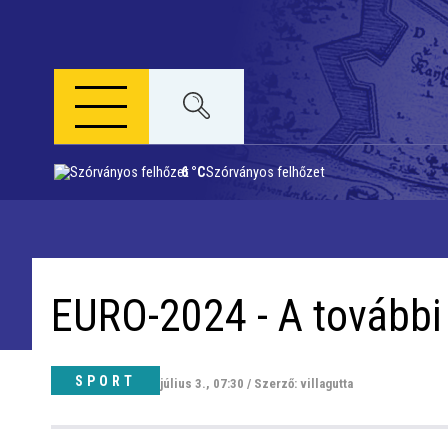
6 °C
Szórványos felhőzet
Napi menü
Riport
EURO-2024 - A tovább
Közigazgatás
Időjárás
SPORT
július 3., 07:30 / Szerző: villagutta
Kultúra