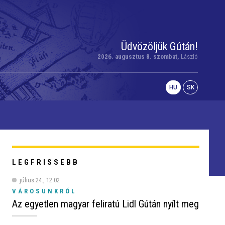
Üdvözöljük Gútán!
2026. augusztus 8. szombat,
László
HU
SK
LEGFRISSEBB
július 24., 12:02
VÁROSUNKRÓL
Az egyetlen magyar feliratú Lidl Gútán nyílt meg