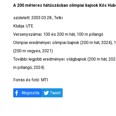
Interjú
A 200 méteres hátúszásban olimpiai bajnok Kós Hube
született: 2003.03.28., Telki
Gyereksarok
Klubja: UTE
Városunkról
Versenyszámai: 100 és 200 m hát, 100 m pillangó
Olimpiai eredményei: olimpiai bajnok (200 m hát, 2024), 1
PR
(200 m vegyes, 2021)
További legjobb eredményei: világbajnok (200 m hát, 202
Sport
m pillangó, 2024)
Kapcsolat
Forrás és fotó: MTI
Megosztás
Tweet