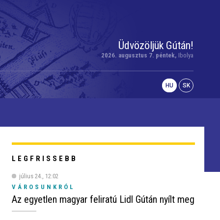
Üdvözöljük Gútán!
2026. augusztus 7. péntek,
Ibolya
HU
SK
LEGFRISSEBB
július 24., 12:02
VÁROSUNKRÓL
Az egyetlen magyar feliratú Lidl Gútán nyílt meg