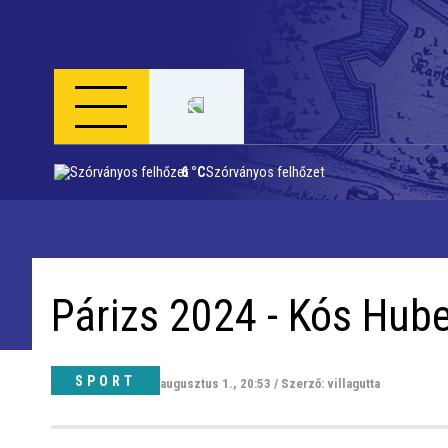
6 °C
Szórványos felhőzet
Napi menü
Riport
Párizs 2024 - Kós Hube
Közigazgatás
Időjárás
SPORT
augusztus 1., 20:53 / Szerző: villagutta
Kultúra