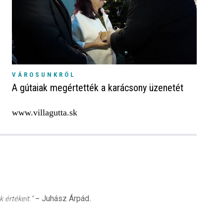
VÁROSUNKRÓL
A gútaiak megértették a karácsony üzenetét
www.villagutta.sk
Juhász Árpád
 értékeit.”
–
.