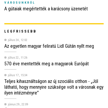
VÁROSUNKRÓL
A gútaiak megértették a karácsony üzenetét
LEGFRISSEBB
július 24., 12:02
Az egyetlen magyar feliratú Lidl Gútán nyílt meg
július 22., 11:26
570 éve mentették meg a magyarok Európát
július 17., 15:34
Teljes kihasználtságon az új szociális otthon - „Jól
látható, hogy mennyire szüksége volt a városnak egy
ilyen intézményre”
június 29., 22:09