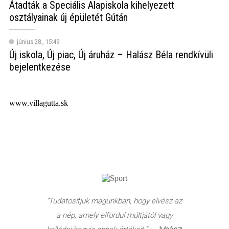
Átadták a Speciális Alapiskola kihelyezett
osztályainak új épületét Gútán
június 28., 15:49
Új iskola, Új piac, Új áruház – Halász Béla rendkívüli
bejelentkezése
www.villagutta.sk
"Tudatosítjuk magunkban, hogy elvész az
a nép, amely elfordul múltjától vagy