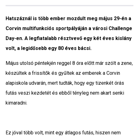
Közigazgatás
Hatszáznál is több ember mozdult meg május 29-én a
Időjárás
Corvin multifunkciós sportpályáján a városi Challenge
Day-en. A legfiatalabb résztvevő egy két éves kislány
Kultúra
volt, a legidősebb egy 80 éves bácsi.
Interjú
Május utolsó péntekjén reggel 8 óra előtt már szólt a zene,
Gyereksarok
készültek a frissítők és gyűltek az emberek a Corvin
alapiskola udvarán, mert tudták, hogy egy tizenkét órás
Városunkról
futás veszi kezdetét és ebből tényleg nem akart senki
kimaradni.
PR
Sport
Ez jóval több volt, mint egy átlagos futás, hiszen nem
Kapcsolat