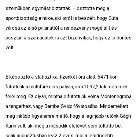
szemükben egymást biztatták. – osztotta meg a
sportbizottság elnöke, aki arról is beszélt, hogy Gúta
városa az első pillanattól a rendezvény mögé állt és
pusztán a számadatok is azt bizonyítják, hogy ez jó döntés
volt.
Elképesztő a statisztika, tizenkét óra alatt, 5471 kör
futottunk a multifunkciós pályán, ami 1092,2 kilométernek
felel meg. Ez olyan, mintha elfutottunk volna Montenegróba
a tengerhez, vagy Bernbe Svájc fővárosába. Mindemellett
még inkább figyelemre méltó, hogy a legifjabb futónk Gőgh
Karin volt, aki még a második életévét sem töltötte be,
csak augusztusban lesz 2 éves, míg a legidősebb