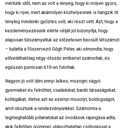
mértünk időt, nem az volt a lényeg, hogy ki milyen gyors,
hogy ki nyer, mert akármilyen közhelyesnek is hangzik itt
tényleg mindenki győztes volt, aki részt vett. Azt, hogy a
kezdeményezésünk elérte célját jól bizonyítja, hogy
alaposan túlszárnyaltuk az előzetesen becsült létszámot
– tudatta a főszervező Gőgh Péter, aki elmondta, hogy
előreláthatólag négy-ötszáz emberrel számoltak, és
egészen pontosan 619-en futottak.
Nagyon jó volt látni ennyi lelkes, mozogni vágyó
gyermeket és felnőttet, családokat, baráti társaságokat,
kollégákat, illetve azt az ezernyi mosolyt, boldogságot,
amit okoztunk a rendezvényünkkel. Számomra a
legmeghatóbb pillanatokat az óvodások rajongása adta,
akik felhőtlen örömmel, utánozhatatlan csillogással a