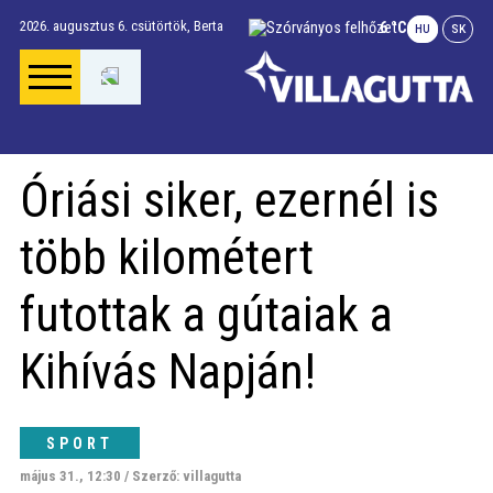
2026. augusztus 6. csütörtök,
Berta
6 °C
HU
SK
Főoldal
Óriási siker, ezernél is
Gúta Anno
több kilométert
Vállalkozások és
futottak a gútaiak a
szolgáltatások
Kihívás Napján!
Napi menü
SPORT
Riport
május 31., 12:30 / Szerző: villagutta