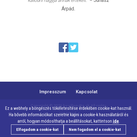
Juhász
kallódni hagyja annak értékeit.”
–
Árpád
.
Impresszum
Kapcsolat
Copyright © 2026 by
villagutta.sk
All rights
Ez a webhely a böngészés tökéletesítése érdekében cookie-kat használ.
reserved.
Ha bővebb információkat szeretne kapni a cookie-k használatáról és
arról, hogyan módosíthatja a beállításokat, kattintson
ide
.
Elfogadom a cookie-kat
Nem fogadom el a cookie-kat