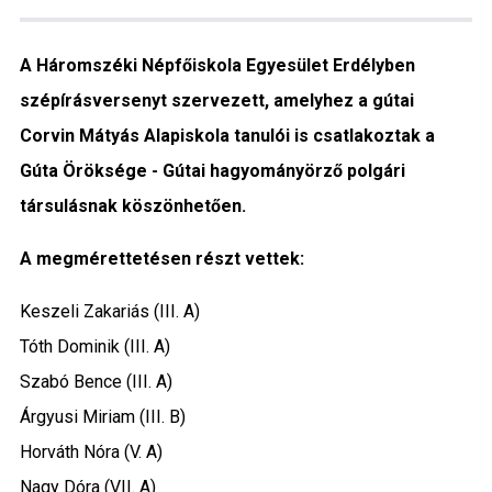
Közigazgatás
A Háromszéki Népfőiskola Egyesület Erdélyben
Időjárás
szépírásversenyt szervezett, amelyhez a gútai
Corvin Mátyás Alapiskola tanulói is csatlakoztak a
Kultúra
Gúta Öröksége - Gútai hagyományörző polgári
Interjú
társulásnak köszönhetően.
Gyereksarok
A megmérettetésen részt vettek:
Városunkról
Keszeli Zakariás (III. A)
Tóth Dominik (III. A)
PR
Szabó Bence (III. A)
Árgyusi Miriam (III. B)
Sport
Horváth Nóra (V. A)
Kapcsolat
Nagy Dóra (VII. A)