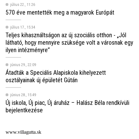
július 22., 11:26
570 éve mentették meg a magyarok Európát
július 17., 15:34
Teljes kihasználtságon az új szociális otthon - „Jól
látható, hogy mennyire szüksége volt a városnak egy
ilyen intézményre”
június 29., 22:09
Átadták a Speciális Alapiskola kihelyezett
osztályainak új épületét Gútán
június 28., 15:49
Új iskola, Új piac, Új áruház – Halász Béla rendkívüli
bejelentkezése
www.villagutta.sk