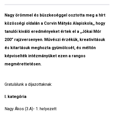
Közigazgatás
Nagy örömmel és büszkeséggel osztotta meg a hírt
Időjárás
közösségi oldalán a Corvin Mátyás Alapiskola,, hogy
tanulói kiváló eredményeket értek el a „Jókai Mór
Kultúra
200” rajzversenyen. Művészi érzékük, kreativitásuk
Interjú
és kitartásuk meghozta gyümölcsét, és méltón
képviselték intézmányüket ezen a rangos
Gyereksarok
megmérettetésen.
Városunkról
Gratulálunk a díjazottaknak:
PR
I. kategória
Sport
Nagy Ákos (3.A)- 1. helyezett
Kapcsolat