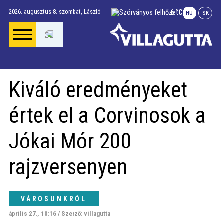
2026. augusztus 8. szombat,
László
6 °C
HU
SK
Főoldal
Kiváló eredményeket
Gúta Anno
értek el a Corvinosok a
Vállalkozások és
Jókai Mór 200
szolgáltatások
rajzversenyen
Napi menü
VÁROSUNKRÓL
Riport
április 27., 10:16 / Szerző: villagutta