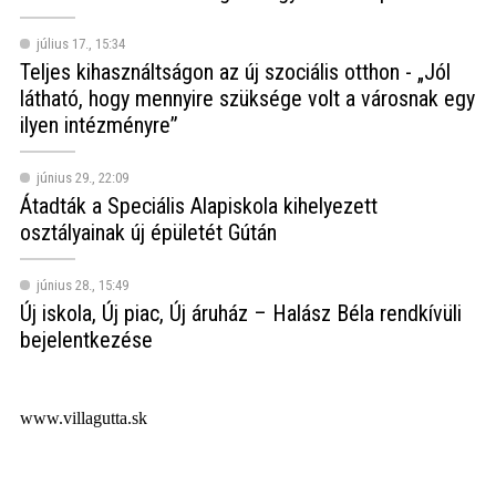
július 17., 15:34
Teljes kihasználtságon az új szociális otthon - „Jól
látható, hogy mennyire szüksége volt a városnak egy
ilyen intézményre”
június 29., 22:09
Átadták a Speciális Alapiskola kihelyezett
osztályainak új épületét Gútán
június 28., 15:49
Új iskola, Új piac, Új áruház – Halász Béla rendkívüli
bejelentkezése
www.villagutta.sk