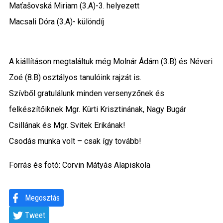
Maťašovská Miriam (3.A)-3. helyezett
Macsali Dóra (3.A)- különdíj
A kiállításon megtaláltuk még Molnár Ádám (3.B) és Néveri
Zoé (8.B) osztályos tanulóink rajzát is.
Szívből gratulálunk minden versenyzőnek és
felkészítőiknek Mgr. Kürti Krisztinának, Nagy Bugár
Csillának és Mgr. Svitek Erikának!
Csodás munka volt – csak így tovább!
Forrás és fotó: Corvin Mátyás Alapiskola
Megosztás
Tweet