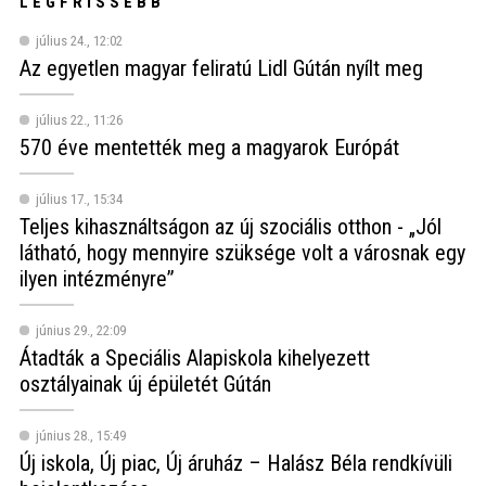
LEGFRISSEBB
július 24., 12:02
Az egyetlen magyar feliratú Lidl Gútán nyílt meg
július 22., 11:26
570 éve mentették meg a magyarok Európát
július 17., 15:34
Teljes kihasználtságon az új szociális otthon - „Jól
látható, hogy mennyire szüksége volt a városnak egy
ilyen intézményre”
június 29., 22:09
Átadták a Speciális Alapiskola kihelyezett
osztályainak új épületét Gútán
június 28., 15:49
Új iskola, Új piac, Új áruház – Halász Béla rendkívüli