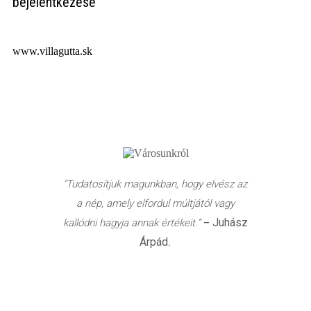
bejelentkezése
www.villagutta.sk
"Tudatosítjuk magunkban, hogy elvész az
a nép, amely elfordul múltjától vagy
Juhász
kallódni hagyja annak értékeit.”
–
Árpád
.