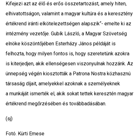
Kifejezi azt az élő és erős összetartozást, amely hiten,
elhivatottságon, valamint a magyar kultúra és a keresztény
értékrend iránti elkötelezettségen alapszik“- emelte ki az
intézmény vezetője. Gubík László, a Magyar Szövetség
elnöke köszöntőjében Esterházy János példáját is
felhozta, hogy milyen fontos is, hogy szeretetünk azokra
is kiterjedjen, akik ellenségesen viszonyulnak hozzánk. Az
ünnepség végén kiosztották a Patrona Nostra közhasznú
társaság díjait, amelyekkel azoknak a személyeknek
a munkáját ismerték el, akik sokat tettek keresztén magyar
értékrend megőrzésében és továbbadásában.
(sj)
Fotó. Kürti Emese