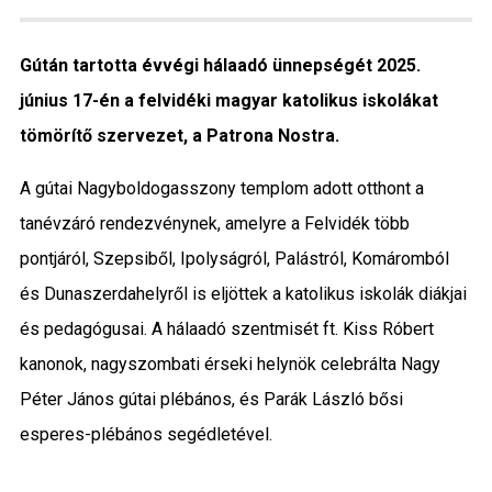
Közigazgatás
Gútán tartotta évvégi hálaadó ünnepségét 2025.
Időjárás
június 17-én a felvidéki magyar katolikus iskolákat
tömörítő szervezet, a Patrona Nostra.
Kultúra
A gútai Nagyboldogasszony templom adott otthont a
Interjú
tanévzáró rendezvénynek, amelyre a Felvidék több
Gyereksarok
pontjáról, Szepsiből, Ipolyságról, Palástról, Komáromból
és Dunaszerdahelyről is eljöttek a katolikus iskolák diákjai
Városunkról
és pedagógusai. A hálaadó szentmisét ft. Kiss Róbert
kanonok, nagyszombati érseki helynök celebrálta Nagy
PR
Péter János gútai plébános, és Parák László bősi
Sport
esperes-plébános segédletével.
Kapcsolat