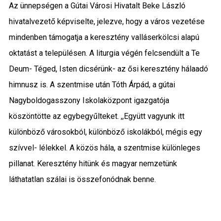
Az ünnepségen a Gútai Városi Hivatalt Beke László
hivatalvezető képviselte, jelezve, hogy a város vezetése
mindenben támogatja a keresztény valláserkölcsi alapú
oktatást a településen. A liturgia végén felcsendült a Te
Deum- Téged, Isten dicsérünk- az ősi keresztény hálaadó
himnusz is. A szentmise után Tóth Árpád, a gútai
Nagyboldogasszony Iskolaközpont igazgatója
köszöntötte az egybegyűlteket. ,,Együtt vagyunk itt
különböző városokból, különböző iskolákból, mégis egy
szívvel- lélekkel. A közös hála, a szentmise különleges
pillanat. Keresztény hitünk és magyar nemzetünk
láthatatlan szálai is összefonódnak benne.