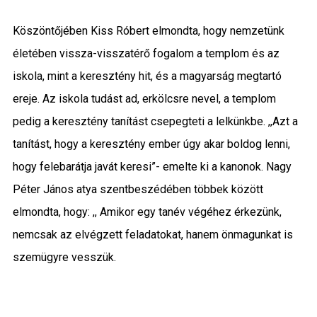
Köszöntőjében Kiss Róbert elmondta, hogy nemzetünk
életében vissza-visszatérő fogalom a templom és az
iskola, mint a keresztény hit, és a magyarság megtartó
ereje. Az iskola tudást ad, erkölcsre nevel, a templom
pedig a keresztény tanítást csepegteti a lelkünkbe. ,,Azt a
tanítást, hogy a keresztény ember úgy akar boldog lenni,
hogy felebarátja javát keresi”- emelte ki a kanonok. Nagy
Péter János atya szentbeszédében többek között
elmondta, hogy: ,, Amikor egy tanév végéhez érkezünk,
nemcsak az elvégzett feladatokat, hanem önmagunkat is
szemügyre vesszük.