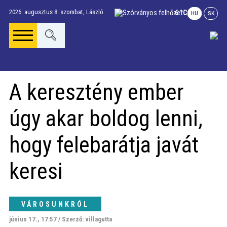
2026. augusztus 8. szombat,
László
6 °C
HU
SK
Főoldal
A keresztény ember
Gúta Anno
úgy akar boldog lenni,
Vállalkozások és
hogy felebarátja javát
szolgáltatások
keresi
Napi menü
VÁROSUNKRÓL
Riport
június 17., 17:57 / Szerző: villagutta