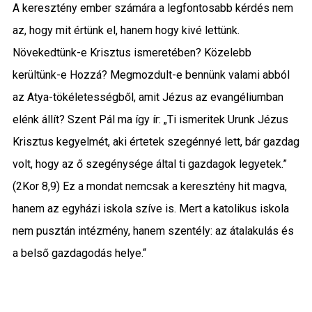
A keresztény ember számára a legfontosabb kérdés nem
az, hogy mit értünk el, hanem hogy kivé lettünk.
Növekedtünk-e Krisztus ismeretében? Közelebb
kerültünk-e Hozzá? Megmozdult-e bennünk valami abból
az Atya-tökéletességből, amit Jézus az evangéliumban
elénk állít? Szent Pál ma így ír: „Ti ismeritek Urunk Jézus
Krisztus kegyelmét, aki értetek szegénnyé lett, bár gazdag
volt, hogy az ő szegénysége által ti gazdagok legyetek.”
(2Kor 8,9) Ez a mondat nemcsak a keresztény hit magva,
hanem az egyházi iskola szíve is. Mert a katolikus iskola
nem pusztán intézmény, hanem szentély: az átalakulás és
a belső gazdagodás helye.“