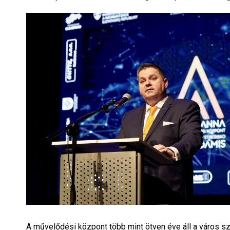
A művelődési központ több mint ötven éve áll a város szo