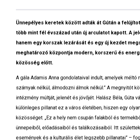
Interjú
Gyereksarok
Ünnepélyes keretek között adták át Gútán a felújít
több mint fél évszázad után új arculatot kapott. A j
Városunkról
hanem egy korszak lezárását és egy új kezdet megsz
meghatározó központja modern, korszerű és energi
PR
közösség előtt.
Sport
A gála Adamis Anna gondolataival indult, amelyek méltó 
szárnyak nélkül, álmodozni álmok nélkül.” A megnyitót 
Kapcsolat
intézmény múltját, jelenét és jövőjét. Halász Béla, Gúta
különleges pillanat ez a város életében, hiszen egy olya
közösséget. „Ez a hely nem csupán falakból és termekből
ünnepeiből, előadásaiból és találkozásaiból. Itt születtek
események és a kulturális élet legszebb pillanatai” – fo