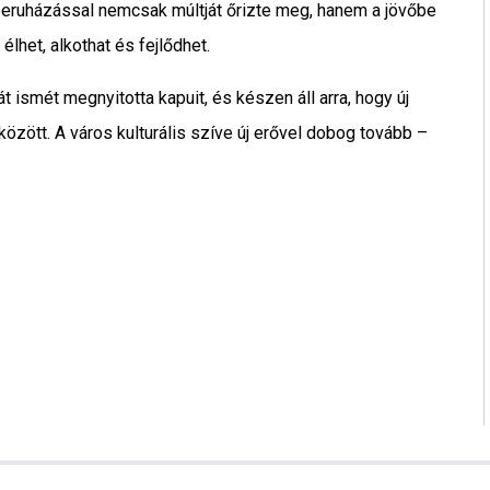
a beruházással nemcsak múltját őrizte meg, hanem a jövőbe
élhet, alkothat és fejlődhet.
ismét megnyitotta kapuit, és készen áll arra, hogy új
özött. A város kulturális szíve új erővel dobog tovább –