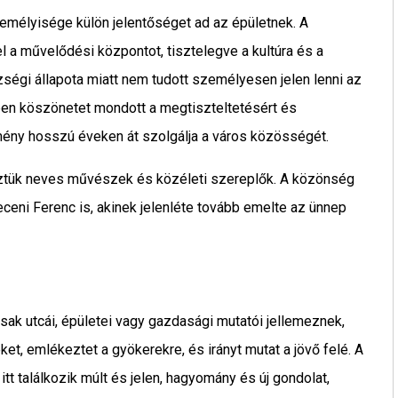
mélyisége külön jelentőséget ad az épületnek. A
l a művelődési központot, tisztelegve a kultúra és a
zségi állapota miatt nem tudott személyesen jelen lenni az
en köszönetet mondott a megtiszteltetésért és
ézmény hosszú éveken át szolgálja a város közösségét.
ztük neves művészek és közéleti szereplők. A közönség
eceni Ferenc is, akinek jelenléte tovább emelte az ünnep
ak utcái, épületei vagy gazdasági mutatói jellemeznek,
ket, emlékeztet a gyökerekre, és irányt mutat a jövő felé. A
t találkozik múlt és jelen, hagyomány és új gondolat,