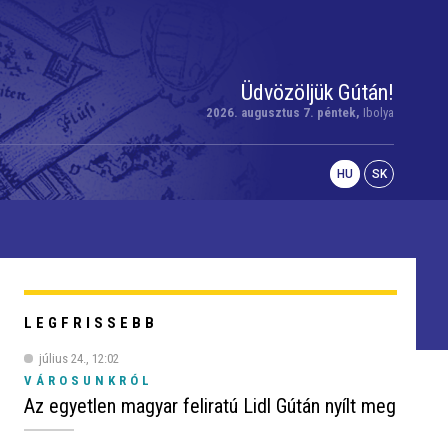
Üdvözöljük Gútán!
2026. augusztus 7. péntek,
Ibolya
HU
SK
LEGFRISSEBB
július 24., 12:02
VÁROSUNKRÓL
Az egyetlen magyar feliratú Lidl Gútán nyílt meg