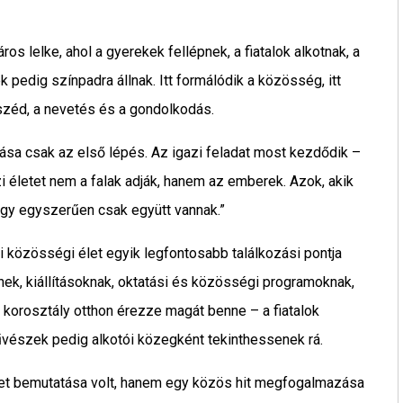
 lelke, ahol a gyerekek fellépnek, a fiatalok alkotnak, a
edig színpadra állnak. Itt formálódik a közösség, itt
beszéd, a nevetés és a gondolkodás.
sa csak az első lépés. Az igazi feladat most kezdődik –
zi életet nem a falak adják, hanem az emberek. Azok, akik
vagy egyszerűen csak együtt vannak.”
i közösségi élet egyik legfontosabb találkozási pontja
ek, kiállításoknak, oktatási és közösségi programoknak,
 korosztály otthon érezze magát benne – a fiatalok
űvészek pedig alkotói közegként tekinthessenek rá.
ület bemutatása volt, hanem egy közös hit megfogalmazása