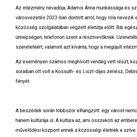
Az intézmény névadója, Adamis Anna munkássága és sze
városvezetés 2023-ban döntött arról, hogy róla nevezik e
közösség szolgálatában végzett életútja előtt. Bár egés
ünnepségen, telefonon üzent a résztvevőknek. Üzenetéb
szeretetéért, valamint azt kívánta, hogy a megújult int
Az eseményen számos meghívott vendég vett részt, kö
soraiban ott volt a Kossuth- és Liszt-díjas zenész, Debr
fényét.
A beszédek során többször elhangzott: egy várost nemcs
hanem kultúrája is. A kultúra az, ami összeköti az embere
művelődési központ ennek a közösségi életnek a szíve: it