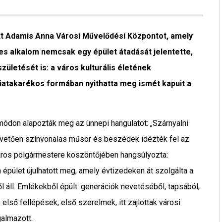
ott Adamis Anna Városi Művelődési Központot, amely
eles alkalom nemcsak egy épület átadását jelentette,
ületését is: a város kulturális életének
atakarékos formában nyithatta meg ismét kapuit a
módon alapozták meg az ünnepi hangulatot: „Szárnyalni
követően színvonalas műsor és beszédek idézték fel az
 város polgármestere köszöntőjében hangsúlyozta:
n épület újulhatott meg, amely évtizedeken át szolgálta a
 áll. Emlékekből épült: generációk nevetéséből, tapsából,
 első fellépések, első szerelmek, itt zajlottak városi
galmazott.