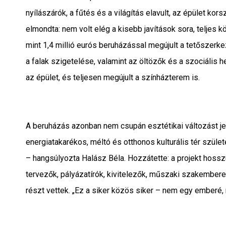
nyílászárók, a fűtés és a világítás elavult, az épület kor
elmondta: nem volt elég a kisebb javítások sora, teljes 
mint 1,4 millió eurós beruházással megújult a tetőszerkez
a falak szigetelése, valamint az öltözők és a szociális h
az épület, és teljesen megújult a színházterem is.
A beruházás azonban nem csupán esztétikai változást jel
energiatakarékos, méltó és otthonos kulturális tér szüle
– hangsúlyozta Halász Béla. Hozzátette: a projekt hoss
tervezők, pályázatírók, kivitelezők, műszaki szakembere
részt vettek. „Ez a siker közös siker – nem egy emberé,