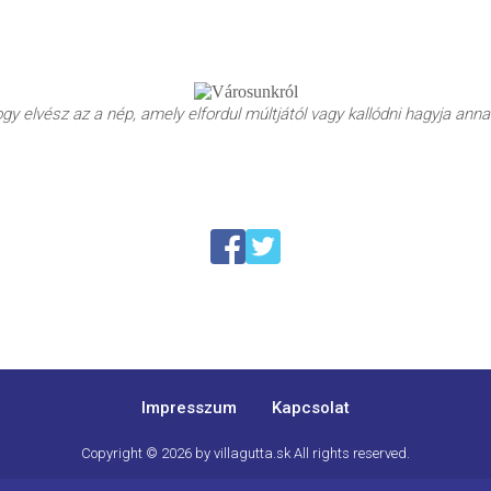
y elvész az a nép, amely elfordul múltjától vagy kallódni hagyja annak
Impresszum
Kapcsolat
Copyright © 2026 by
villagutta.sk
All rights reserved.