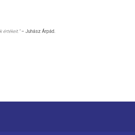
Juhász Árpád
 értékeit.”
–
.