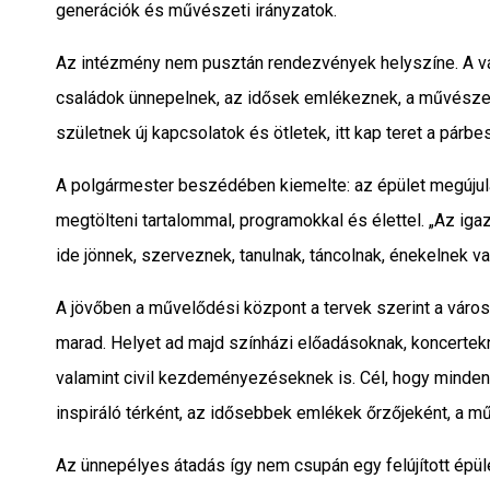
generációk és művészeti irányzatok.
Az intézmény nem pusztán rendezvények helyszíne. A város
családok ünnepelnek, az idősek emlékeznek, a művészek p
születnek új kapcsolatok és ötletek, itt kap teret a pár
A polgármester beszédében kiemelte: az épület megújulá
megtölteni tartalommal, programokkal és élettel. „Az iga
ide jönnek, szerveznek, tanulnak, táncolnak, énekelnek 
A jövőben a művelődési központ a tervek szerint a város
marad. Helyet ad majd színházi előadásoknak, koncertekn
valamint civil kezdeményezéseknek is. Cél, hogy minden
inspiráló térként, az idősebbek emlékek őrzőjeként, a m
Az ünnepélyes átadás így nem csupán egy felújított ép