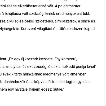
szerűsítése elkerülhetetlenné vált. A polgármester
körű felújításra volt szükség. Ennek eredményeként több
et, a külső és belső szigetelés, a nyílászárók, a pince és
elyiségek is. Korszerű világítást és fűtésrendszert kapott
ent. „Ez egy új korszak kezdete. Egy korszerű,
tett, amely ismét a közösségi élet kiemelkedő pontja lehet”
zú évek kitartó munkájának eredménye volt, amelyben
k, döntéshozók és a képviselő-testület tagjai egyaránt
 nem egy hivatalé, hanem egész Gútáé.”