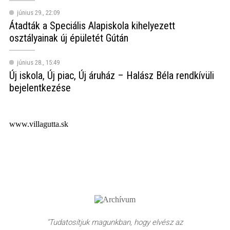
június 29., 22:09
Átadták a Speciális Alapiskola kihelyezett
osztályainak új épületét Gútán
június 28., 15:49
Új iskola, Új piac, Új áruház – Halász Béla rendkívüli
bejelentkezése
www.villagutta.sk
"Tudatosítjuk magunkban, hogy elvész az