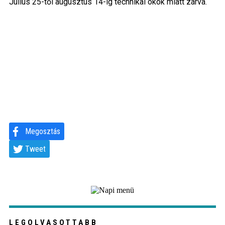
Július 25-től augusztus 14-ig technikai okok miatt zárva.
Megosztás
Tweet
LEGOLVASOTTABB