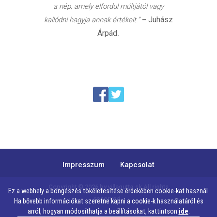
a nép, amely elfordul múltjától vagy
Juhász
kallódni hagyja annak értékeit.”
–
Árpád
.
Impresszum
Kapcsolat
Copyright © 2026 by
villagutta.sk
All rights
Ez a webhely a böngészés tökéletesítése érdekében cookie-kat használ.
reserved.
Ha bővebb információkat szeretne kapni a cookie-k használatáról és
arról, hogyan módosíthatja a beállításokat, kattintson
ide
.