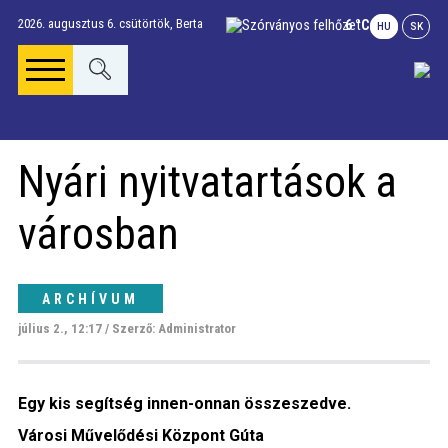
2026. augusztus 6. csütörtök,
Berta
6 °C
HU
SK
Főoldal
Nyári nyitvatartások a
Gúta Anno
városban
Vállalkozások és
szolgáltatások
ARCHÍVUM
július 2., 12:17 / Szerző: Administrator
Napi menü
Egy kis segítség innen-onnan összeszedve.
Riport
Városi Művelődési Központ Gúta