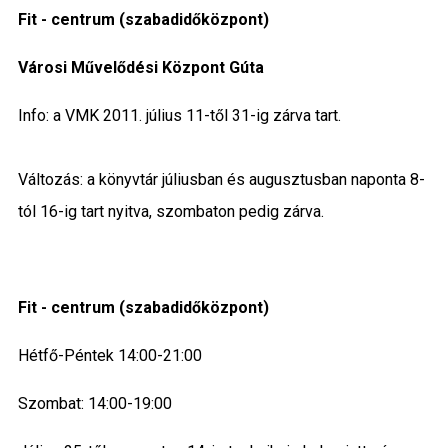
Fit - centrum (szabadidőközpont)
Közigazgatás
Városi Művelődési Központ Gúta
Időjárás
Info: a VMK 2011. július 11-től 31-ig zárva tart.
Kultúra
Interjú
Változás: a könyvtár júliusban és augusztusban naponta 8-
tól 16-ig tart nyitva, szombaton pedig zárva.
Gyereksarok
Városunkról
Fit - centrum (szabadidőközpont)
PR
Hétfő-Péntek 14:00-21:00
Sport
Szombat: 14:00-19:00
Kapcsolat