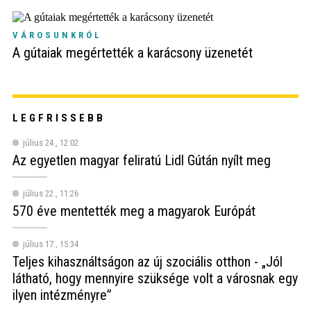
VÁROSUNKRÓL
A gútaiak megértették a karácsony üzenetét
LEGFRISSEBB
július 24., 12:02
Az egyetlen magyar feliratú Lidl Gútán nyílt meg
július 22., 11:26
570 éve mentették meg a magyarok Európát
július 17., 15:34
Teljes kihasználtságon az új szociális otthon - „Jól
látható, hogy mennyire szüksége volt a városnak egy
ilyen intézményre”