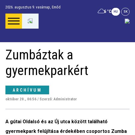
2026. augusztus 9. vasárnap,
Emőd
6 °C
HU
SK
Főoldal
Zumbáztak a
Gúta Anno
gyermekparkért
Vállalkozások és
szolgáltatások
ARCHÍVUM
október 20., 06:56 / Szerző: Administrator
Napi menü
A gútai Oldalsó és az Új utca között található
Riport
gyermekpark felújítása érdekében csoportos Zumba