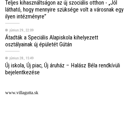
Teljes kihasználtságon az új szociális otthon - „Jól
látható, hogy mennyire szüksége volt a városnak egy
ilyen intézményre”
június 29., 22:09
Átadták a Speciális Alapiskola kihelyezett
osztályainak új épületét Gútán
június 28., 15:49
Új iskola, Új piac, Új áruház – Halász Béla rendkívüli
bejelentkezése
www.villagutta.sk