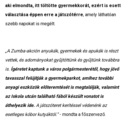
aki elmondta, itt töltötte gyermekkorát, ezért is esett
választása éppen erre a játszótérre
, amely láthatóan
szebb napokat is megélt.
„A Zumba-akción anyukák, gyermekek és apukák is részt
vettek, és adományokat gyűjtöttünk és gyűjtünk továbbra
is.
Ígéretet kaptunk a város polgármesterétől, hogy jövő
tavasszal felújítják a gyermekparkot, amihez további
anyagi eszközök előteremtését is megtalálják, valamint
az Iskola utcán található fából készült vonatot is
áthelyezik ide.
A játszóteret kerítéssel védenénk az
esetleges kóbor kutyáktól.”
- mondta a főszervező.