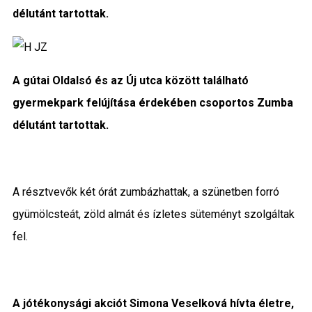
délutánt tartottak.
Közigazgatás
Időjárás
A gútai Oldalsó és az Új utca között található
Kultúra
gyermekpark felújítása érdekében csoportos Zumba
Interjú
délutánt tartottak.
Gyereksarok
A résztvevők két órát zumbázhattak, a szünetben forró
Városunkról
gyümölcsteát, zöld almát és ízletes süteményt szolgáltak
PR
fel.
Sport
A jótékonysági akciót Simona Veselková hívta életre,
Kapcsolat