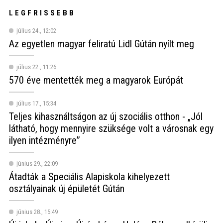
LEGFRISSEBB
július 24., 12:02
Az egyetlen magyar feliratú Lidl Gútán nyílt meg
július 22., 11:26
570 éve mentették meg a magyarok Európát
július 17., 15:34
Teljes kihasználtságon az új szociális otthon - „Jól
látható, hogy mennyire szüksége volt a városnak egy
ilyen intézményre”
június 29., 22:09
Átadták a Speciális Alapiskola kihelyezett
osztályainak új épületét Gútán
június 28., 15:49