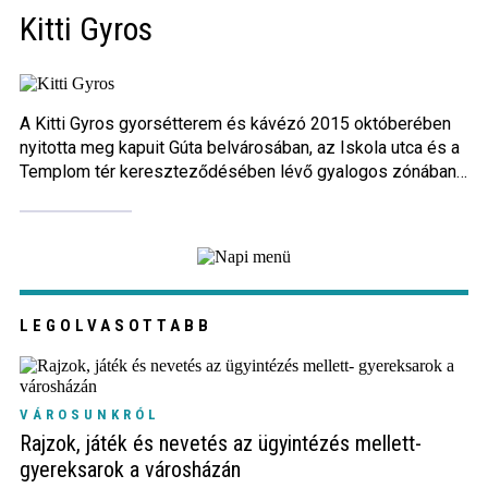
Kitti Gyros
Közigazgatás
Időjárás
A Kitti Gyros gyorsétterem és kávézó 2015 októberében
Kultúra
nyitotta meg kapuit Gúta belvárosában, az Iskola utca és a
Templom tér kereszteződésében lévő gyalogos zónában,
Interjú
a régóta ismert Kitti fagylaltozó mellett. Vállalkozásunk
teljes mértékben családi, munkatársaink is kizárólag
gútaiak. Rendelkezünk terasszal, tágas és hangulatos
Gyereksarok
vendégtérrel, ahol otthon érezheted magad, akár
reggelizni, ebédelni, vagy kávézni szeretnél. Lelkes
Városunkról
csapatunk baráti…
LEGOLVASOTTABB
PR
VÁROSUNKRÓL
Sport
Rajzok, játék és nevetés az ügyintézés mellett-
gyereksarok a városházán
Kapcsolat