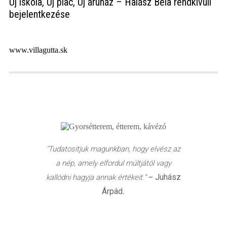
Új iskola, Új piac, Új áruház – Halász Béla rendkívüli
bejelentkezése
www.villagutta.sk
"Tudatosítjuk magunkban, hogy elvész az
a nép, amely elfordul múltjától vagy
Juhász
kallódni hagyja annak értékeit.”
–
Árpád
.