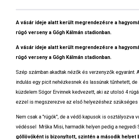
Interjú
Gyereksarok
A vásár ideje alatt került megrendezésre a hagyo
rúgó verseny a Gőgh Kálmán stadionban.
Városunkról
A vásár ideje alatt került megrendezésre a hagyo
PR
rúgó verseny a Gőgh Kálmán stadionban.
Sport
Szép számban akadtak nézők és verzenyzők egyaránt. 
indulás egy picit nehézkesnek és lassúnak tűnhetett, de 
Kapcsolat
küzdelem Sógor Ervinnek kedvezett, aki az utolsó 4 rúgás
ezzel is megszerezve az első helyezéshez szükséges 
Nem csak a "rúgók", de a védő kapusok is osztályozva v
védéssel Mrška Misi, harmadik helyen pedig a negyedi 
góllövőként is bizonyított, szintén a második helyet 