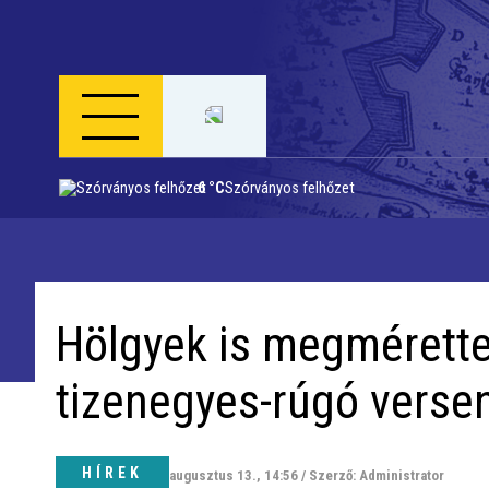
6 °C
Szórványos felhőzet
Napi menü
Riport
Hölgyek is megmérette
Közigazgatás
tizenegyes-rúgó verse
Időjárás
Kultúra
HÍREK
augusztus 13., 14:56 / Szerző: Administrator