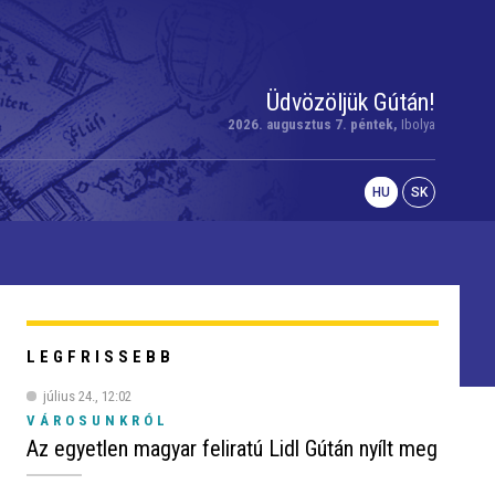
Üdvözöljük Gútán!
2026. augusztus 7. péntek,
Ibolya
HU
SK
LEGFRISSEBB
július 24., 12:02
VÁROSUNKRÓL
Az egyetlen magyar feliratú Lidl Gútán nyílt meg