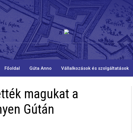
Főoldal
Gúta Anno
Vállalkozások és szolgáltatások
tték magukat a
nyen Gútán