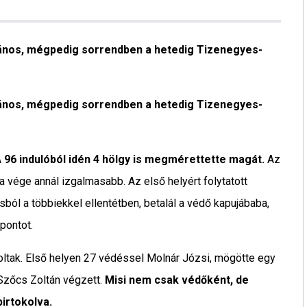
mános, mégpedig sorrendben a hetedig Tizenegyes-
mános, mégpedig sorrendben a hetedig Tizenegyes-
A
96 indulóból idén 4 hölgy is megmérettette magát.
Az
a vége annál izgalmasabb. Az első helyért folytatott
ból a többiekkel ellentétben, betalál a védő kapujábaba,
pontot.
oltak. Első helyen 27 védéssel Molnár Józsi, mögötte egy
Szőcs Zoltán végzett.
Misi nem csak védőként, de
birtokolva.