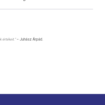
Juhász Árpád
 értékeit.”
–
.