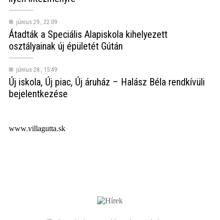
június 29., 22:09
Átadták a Speciális Alapiskola kihelyezett
osztályainak új épületét Gútán
június 28., 15:49
Új iskola, Új piac, Új áruház – Halász Béla rendkívüli
bejelentkezése
www.villagutta.sk