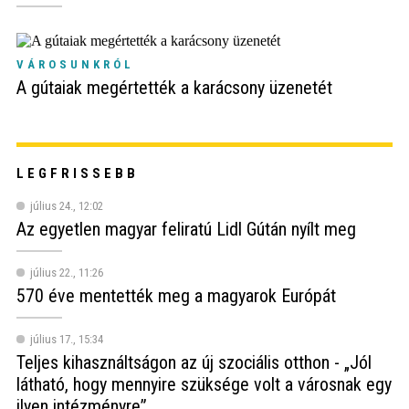
VÁROSUNKRÓL
A gútaiak megértették a karácsony üzenetét
LEGFRISSEBB
július 24., 12:02
Az egyetlen magyar feliratú Lidl Gútán nyílt meg
július 22., 11:26
570 éve mentették meg a magyarok Európát
július 17., 15:34
Teljes kihasználtságon az új szociális otthon - „Jól
látható, hogy mennyire szüksége volt a városnak egy
ilyen intézményre”