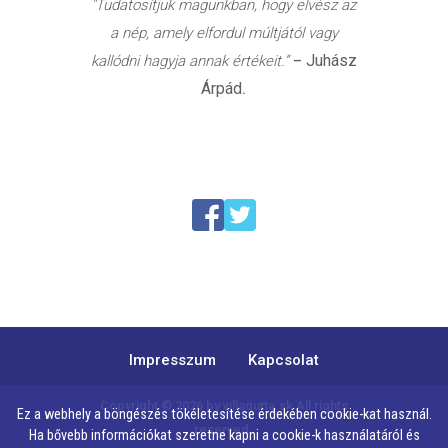
"Tudatosítjuk magunkban, hogy elvész az
a nép, amely elfordul múltjától vagy
Juhász
kallódni hagyja annak értékeit.”
–
Árpád
.
Impresszum
Kapcsolat
Copyright © 2026 by
villagutta.sk
All rights
Ez a webhely a böngészés tökéletesítése érdekében cookie-kat használ.
reserved.
Ha bővebb információkat szeretne kapni a cookie-k használatáról és