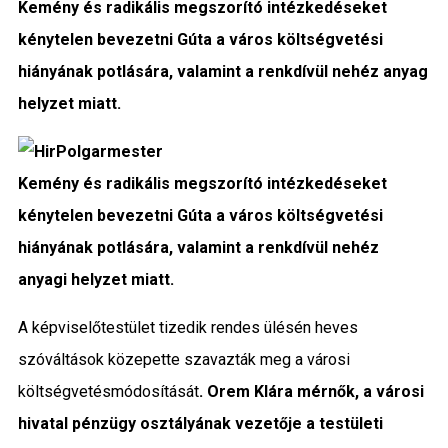
Kemény és radikális megszorító intézkedéseket
Közigazgatás
kénytelen bevezetni Gúta a város költségvetési
hiányának potlására, valamint a renkdívül nehéz anyag
Időjárás
helyzet miatt.
Kultúra
Interjú
Kemény és radikális megszorító intézkedéseket
kénytelen bevezetni Gúta a város költségvetési
Gyereksarok
hiányának potlására, valamint a renkdívül nehéz
anyagi helyzet miatt.
Városunkról
A képviselőtestület tizedik rendes ülésén heves
PR
szóváltások közepette szavazták meg a városi
Sport
költségvetésmódosítását
. Orem Klára mérnők, a városi
hivatal pénzügy osztályának vezetője a testületi
Kapcsolat