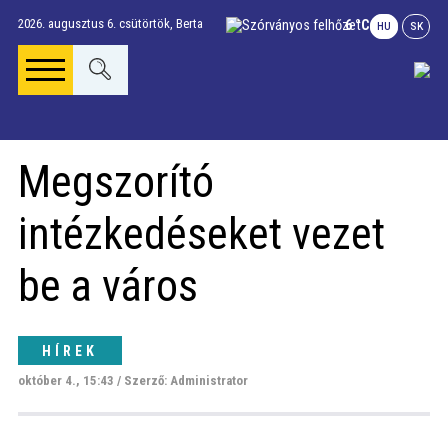
2026. augusztus 6. csütörtök,
Berta
6 °C
HU
SK
Főoldal
Megszorító
Gúta Anno
intézkedéseket vezet
Vállalkozások és
be a város
szolgáltatások
HÍREK
Napi menü
október 4., 15:43 / Szerző: Administrator
Riport