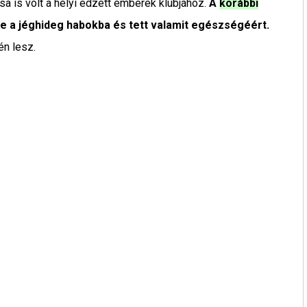
ása is volt a helyi edzett emberek klubjához.
A
korábbi
le a jéghideg habokba és tett valamit egészségéért.
n lesz.