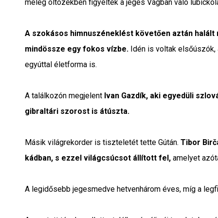
meleg öltözékben figyelték a jeges Vágban való lubickol
A szokásos himnuszéneklést követően aztán halált
mindössze egy fokos vízbe.
Idén is voltak elsőúszók,
egyúttal életforma is.
A találkozón megjelent
Ivan Gazdík, aki egyedüli szl
gibraltári szorost is átúszta.
Másik világrekorder is tiszteletét tette Gútán.
Tibor Birč
kádban, s ezzel világcsúcsot állított fel,
amelyet azót
A legidősebb jegesmedve hetvenhárom éves, míg a legfi