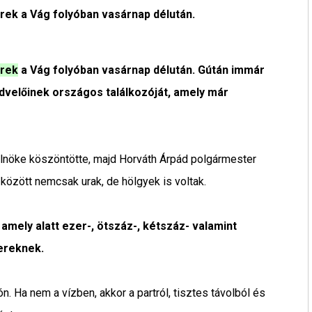
ek a Vág folyóban vasárnap délután.
erek
a Vág folyóban vasárnap délután. Gútán immár
dvelőinek országos találkozóját, amely már
elnöke köszöntötte, majd Horváth Árpád polgármester
között nemcsak urak, de hölgyek is voltak.
 amely alatt ezer-, ötszáz-, kétszáz- valamint
bereknek.
. Ha nem a vízben, akkor a partról, tisztes távolból és