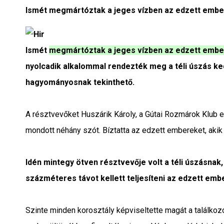
Interjú
Ismét megmártóztak a jeges vízben az edzett ember
Gyereksarok
Ismét
megmártóztak a jeges vízben az edzett emb
Városunkról
nyolcadik alkalommal rendezték meg a téli úszás ke
hagyományosnak tekinthető.
PR
A résztvevőket Huszárik Károly, a Gútai Rozmárok Klub 
Sport
mondott néhány szót. Bíztatta az edzett embereket, akik 
Kapcsolat
Idén mintegy ötven résztvevője volt a téli úszásnak,
százméteres távot kellett teljesíteni az edzett em
Szinte minden korosztály képviseltette magát a találkozón