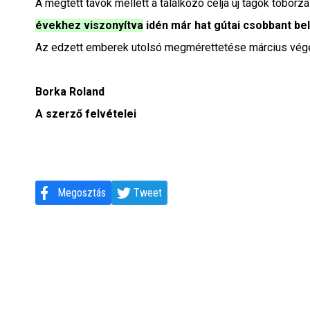
A megtett távok mellett a találkozó célja új tagok toborz
évekhez viszonyítva
idén már hat gútai csobbant be
Az edzett emberek utolsó megmérettetése március végé
Borka Roland
A szerző felvételei
Megosztás
Tweet