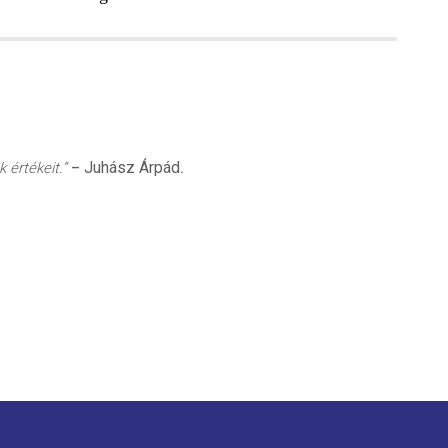
Juhász Árpád
 értékeit.”
–
.