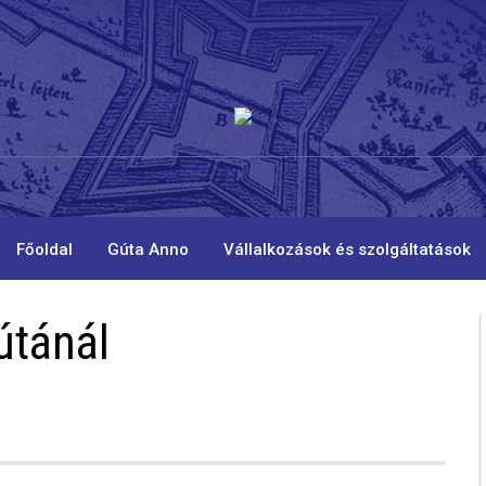
Főoldal
Gúta Anno
Vállalkozások és szolgáltatások
útánál