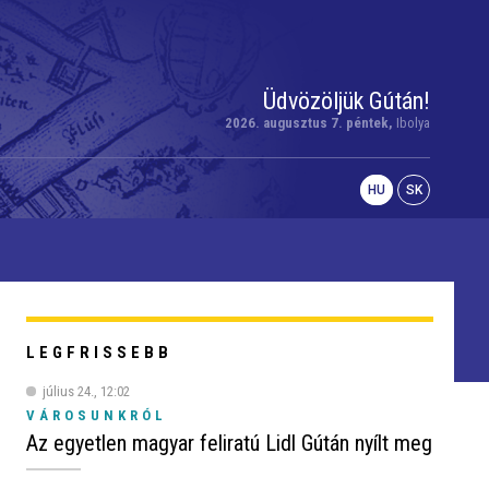
Üdvözöljük Gútán!
2026. augusztus 7. péntek,
Ibolya
HU
SK
LEGFRISSEBB
július 24., 12:02
VÁROSUNKRÓL
Az egyetlen magyar feliratú Lidl Gútán nyílt meg