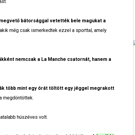
ást.
 megvető bátorsággal vetették bele magukat a
 akik még csak ismerkedtek ezzel a sporttal, amely
ovákként nemcsak a La Manche csatornát, hanem a
ák több mint egy órát töltött egy jéggel megrakott
a megdöntöttek.
atalabb húszéves volt.