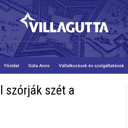
Főoldal
Gúta Anno
Vállalkozások és szolgáltatások
l szórják szét a