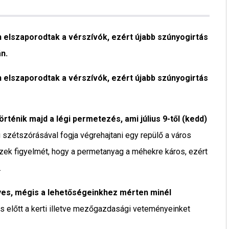
n elszaporodtak a vérszívók, ezért újabb szúnyogirtás
n.
 elszaporodtak a vérszívók, ezért újabb szúnyogirtás
történik majd a légi permetezés, ami július 9-től (kedd)
zétszórásával fogja végrehajtani egy repülő a város
szek figyelmét, hogy a permetanyag a méhekre káros, ezért
.
yes, mégis a lehetőségeinkhez mérten minél
s előtt a kerti illetve mezőgazdasági veteményeinket