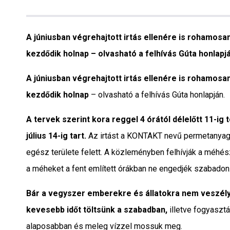
Interjú
Gyereksarok
A júniusban végrehajtott irtás ellenére is rohamosa
kezdődik holnap – olvasható a felhívás Gúta honlapjá
Városunkról
A
júniusban végrehajtott irtás
ellenére is rohamosan
PR
kezdődik holnap
– olvasható a felhívás Gúta honlapján.
Sport
A tervek szerint kora reggel 4 órától délelőtt 11-ig 
július 14-ig tart.
Az irtást a KONTAKT nevű permetanyag s
Kapcsolat
egész területe felett. A közleményben felhívják a méhé
a méheket a fent említett órákban ne engedjék szabadon
Bár a vegyszer emberekre és állatokra nem veszél
kevesebb időt töltsünk a szabadban,
illetve fogyasztá
alaposabban és meleg vízzel mossuk meg.