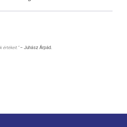
Juhász Árpád
 értékeit.”
–
.