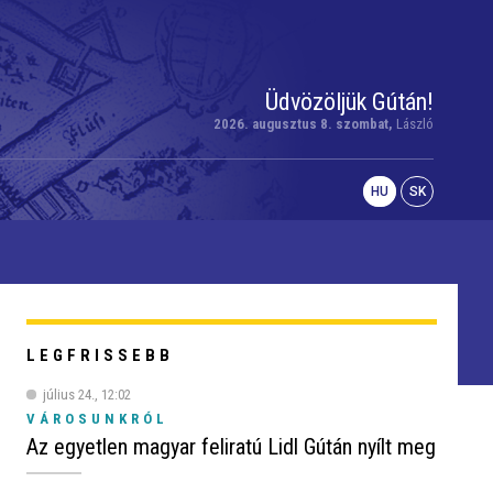
Üdvözöljük Gútán!
2026. augusztus 8. szombat,
László
HU
SK
LEGFRISSEBB
július 24., 12:02
VÁROSUNKRÓL
Az egyetlen magyar feliratú Lidl Gútán nyílt meg