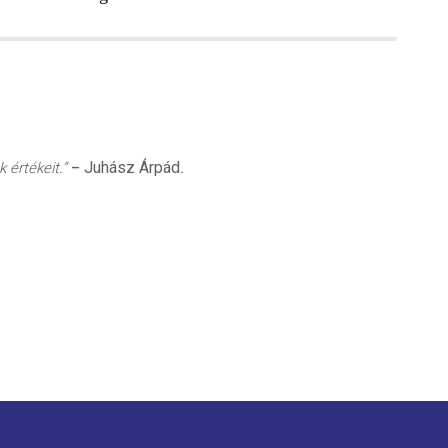
Juhász Árpád
 értékeit.”
–
.