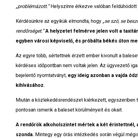
„problémázott.”
Helyszínre érkezve valóban feldühödött és
Kérdésünkre az egyikük elmondta, hogy
„se szó, se beszé
rendőrséget.”
A helyzetet felmérve jelen volt a taxit
egyben városi képviselő, és próbálta békés úton meg
Az egyre több, sértettnek érzett ember kivonult a balese
kérdéses időpontban nem voltak jelen. Az ügyvezető iga
bejelentő nyomtatványt,
egy ideig azonban a vajda ódz
kihívásához.
Miután a közlekedésrendészet kiérkezett, egyszeriben töb
pontosan ismerik a baleset körülményeit és okait.
A rendőrök alkoholszintet mértek a két érintettnél,
szonda.
Mintegy egy órás intézkedés során végül mégisc