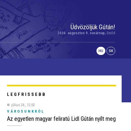
Üdvözöljük Gútán!
2026. augusztus 9. vasárnap,
Emőd
HU
SK
LEGFRISSEBB
július 24., 12:02
VÁROSUNKRÓL
Az egyetlen magyar feliratú Lidl Gútán nyílt meg