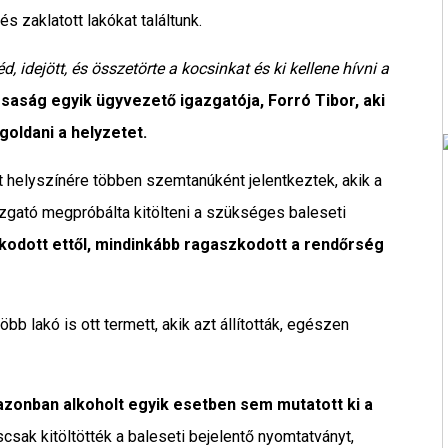
 zaklatott lakókat találtunk.
d, idejött, és összetörte a kocsinkat és ki kellene hívni a
ársaság egyik ügyvezető igazgatója, Forró Tibor, aki
oldani a helyzetet.
t helyszínére többen szemtanúként jelentkeztek, akik a
zgató megpróbálta kitölteni a szükséges baleseti
kodott ettől, mindinkább ragaszkodott a rendőrség
b lakó is ott termett, akik azt állították, egészen
 azonban alkoholt egyik esetben sem mutatott ki a
sak kitöltötték a baleseti bejelentő nyomtatványt,