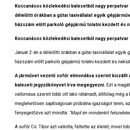
Interjú
Koccanásos közlekedési balesetből nagy perpatvar 
délelőtti órákban a gútai taxivállalat egyik gépjármű
Gyereksarok
házszám előtt parkoló gépjármű tolatni kezdett és 
Városunkról
Koccanásos közlekedési balesetből nagy perpatvar 
PR
Január 2-án a délelőtti órákban a gútai taxivállalat egyik
házszám előtt parkoló gépjármű tolatni kezdett és nekiü
Sport
A járművet vezető sofőr elmondása szerint kiszállt 
Kapcsolat
baleseti jegyzőkönyvet írva megegyezni.
Ezt a magát 
vallomása szerint több ott lakó rátámadt, állítólag még a 
meglehetősen sajátságosan próbálna igazságot tenni, az 
fenyegetőzve azt mondta:
"Majd én mindenkit felszeletele
A sofőr Cs. Tibor azt vallotta, féltette az életét, mivel 