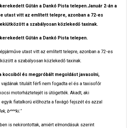
kerekedett Gútán a Dankó Pista telepen.Január 2-án a
ve utast vitt az említett telepre, azonban a 72-es
nekiütközött a szabályosan közlekedő taxinak.
kerekedett Gútán a Dankó Pista telepen.
 gépjárműve utast vitt az említett telepre, azonban a 72-es
tközött a szabályosan közlekedő taxinak.
a kocsiból és megpróbált megoldást javasolni,
vajdának titulált férfi nem fogadta el és a taxisofőr
kocsi motorháztetejét is ütögették. Akadt, aki
egyik fiatalkorú előhozta a favágó fejszét és azzal
k, b***ki."
többen is nekirontottak, amiért elmondásuk szerint