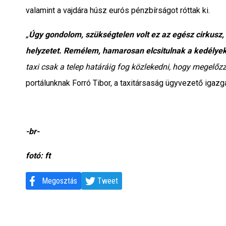
valamint a vajdára húsz eurós pénzbírságot róttak ki.
„
Úgy gondolom, szükségtelen volt ez az egész cirkusz
helyzetet. Remélem, hamarosan elcsitulnak a kedélyek
taxi csak a telep határáig fog közlekedni, hogy megelőzz
portálunknak Forró Tibor, a taxitársaság ügyvezető igazga
-br-
fotó: ft
Megosztás
Tweet