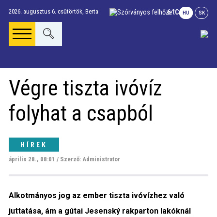
2026. augusztus 6. csütörtök,
Berta
6 °C
HU
SK
Főoldal
Végre tiszta ivóvíz
Gúta Anno
folyhat a csapból
Vállalkozások és
szolgáltatások
HÍREK
április 28., 08:01 / Szerző: Administrator
Napi menü
Alkotmányos jog az ember tiszta ivóvízhez való
Riport
juttatása, ám a gútai Jesenský rakparton lakóknál