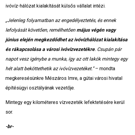
ivóvíz-hálózat kialakítását külsős vállalat intézi.
„Jelenleg folyamatban az engedélyeztetés, és ennek
lefolyását követően, remélhetően
május végén vagy
június elején megkezdődhet az ivóvízhálózat kialakítása
és rákapcsolása a városi ivóvízvezetékre
. Csupán pár
napot vesz igénybe a munka, így az ott lakók mintegy egy
hét alatt beköttethetik az ivóvízvezetéket.”
– mondta
megkeresésünkre Mészáros Imre, a gútai városi hivatal
építésügyi osztályának vezetője.
Mintegy egy kilométeres vízvezeték lefektetésére kerül
sor.
-br-