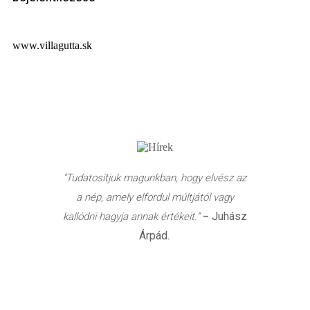
www.villagutta.sk
"Tudatosítjuk magunkban, hogy elvész az
a nép, amely elfordul múltjától vagy
Juhász
kallódni hagyja annak értékeit.”
–
Árpád
.