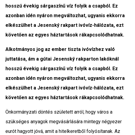
hosszú évekig sárgaszínű víz folyik a csapból. Ez
Közigazgatás
azonban idén nyáron megváltozhat, ugyanis ekkorra
Időjárás
elkészülhet a Jesenský rakpart ivóvíz-hálózata, ezt
követően az egyes háztartások rákapcsolódhatnak.
Kultúra
Alkotmányos jog az ember tiszta ivóvízhez való
Interjú
juttatása, ám a gútai Jesensk
ý
rakparton lakóknál
hosszú évekig sárgaszínű víz folyik a csapból. Ez
Gyereksarok
azonban idén nyáron megváltozhat, ugyanis ekkorra
Városunkról
elkészülhet
a Jesensk
ý
rakpart ivóvíz-hálózata, ezt
követően az egyes háztartások rákapcsolódhatnak.
PR
Önkormányzati döntés született arról, hogy város a
Sport
szükséges anyagok megvásárlására mintegy négyezer
eurót hagyott jóvá, amit a hitelkeretből folyósítanak. Az
Kapcsolat