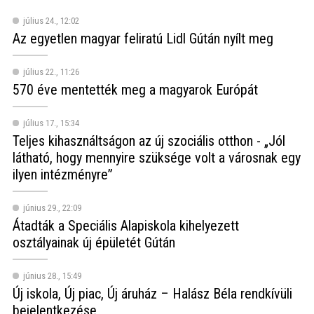
július 24., 12:02
Az egyetlen magyar feliratú Lidl Gútán nyílt meg
július 22., 11:26
570 éve mentették meg a magyarok Európát
július 17., 15:34
Teljes kihasználtságon az új szociális otthon - „Jól
látható, hogy mennyire szüksége volt a városnak egy
ilyen intézményre”
június 29., 22:09
Átadták a Speciális Alapiskola kihelyezett
osztályainak új épületét Gútán
június 28., 15:49
Új iskola, Új piac, Új áruház – Halász Béla rendkívüli
bejelentkezése