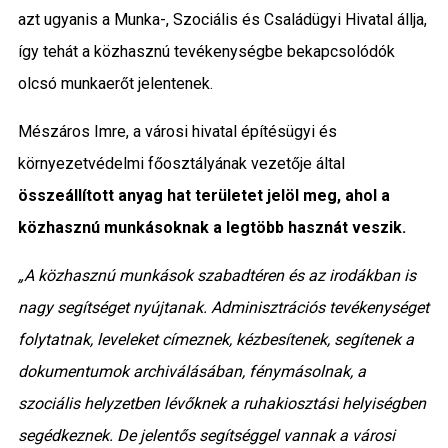
azt ugyanis a Munka-, Szociális és Családügyi Hivatal állja,
így tehát a közhasznú tevékenységbe bekapcsolódók
olcsó munkaerőt jelentenek.
Mészáros Imre, a városi hivatal építésügyi és
környezetvédelmi főosztályának vezetője által
összeállított anyag hat területet jelöl meg, ahol a
közhasznú munkásoknak a legtöbb hasznát veszik.
„A közhasznú munkások szabadtéren és az irodákban is
nagy segítséget nyújtanak. Adminisztrációs tevékenységet
folytatnak, leveleket címeznek, kézbesítenek, segítenek a
dokumentumok archiválásában, fénymásolnak, a
szociális helyzetben lévőknek a ruhakiosztási helyiségben
segédkeznek. De jelentős segítséggel vannak a városi