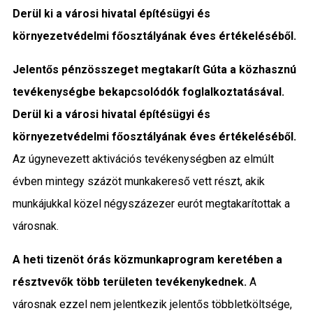
Derül ki a városi hivatal építésügyi és
Közigazgatás
környezetvédelmi főosztályának éves értékeléséből.
Időjárás
Jelentős pénzösszeget megtakarít Gúta a közhasznú
Kultúra
tevékenységbe bekapcsolódók foglalkoztatásával.
Derül ki a városi hivatal építésügyi és
Interjú
környezetvédelmi főosztályának éves értékeléséből.
Az úgynevezett aktivációs tevékenységben az elmúlt
Gyereksarok
évben mintegy százöt munkakereső vett részt, akik
Városunkról
munkájukkal közel négyszázezer eurót megtakarítottak a
városnak.
PR
A heti tizenöt órás közmunkaprogram keretében a
Sport
résztvevők több területen tevékenykednek.
A
városnak ezzel nem jelentkezik jelentős többletköltsége,
Kapcsolat