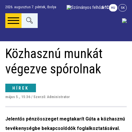
2026. augusztus 7. péntek,
Ibolya
6 °C
HU
SK
Főoldal
Közhasznú munkát
Gúta Anno
végezve spórolnak
Vállalkozások és
szolgáltatások
HÍREK
május 5., 15:36 / Szerző: Administrator
Napi menü
Jelentős pénzösszeget megtakarít Gúta a közhasznú
Riport
tevékenységbe bekapcsolódók foglalkoztatásával.