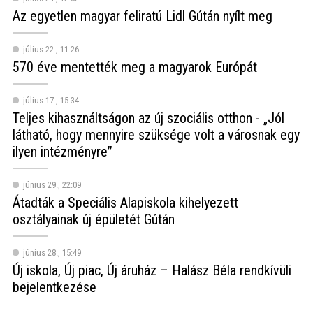
Az egyetlen magyar feliratú Lidl Gútán nyílt meg
július 22., 11:26
570 éve mentették meg a magyarok Európát
július 17., 15:34
Teljes kihasználtságon az új szociális otthon - „Jól
látható, hogy mennyire szüksége volt a városnak egy
ilyen intézményre”
június 29., 22:09
Átadták a Speciális Alapiskola kihelyezett
osztályainak új épületét Gútán
június 28., 15:49
Új iskola, Új piac, Új áruház – Halász Béla rendkívüli
bejelentkezése