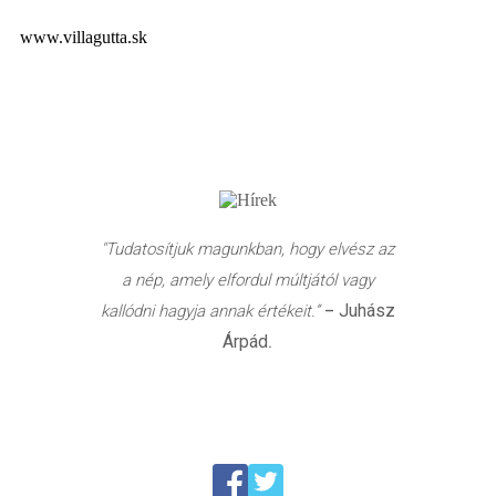
www.villagutta.sk
"Tudatosítjuk magunkban, hogy elvész az
a nép, amely elfordul múltjától vagy
Juhász
kallódni hagyja annak értékeit.”
–
Árpád
.