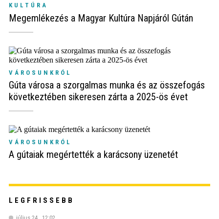
KULTÚRA
Megemlékezés a Magyar Kultúra Napjáról Gútán
VÁROSUNKRÓL
Gúta városa a szorgalmas munka és az összefogás
következtében sikeresen zárta a 2025-ös évet
VÁROSUNKRÓL
A gútaiak megértették a karácsony üzenetét
LEGFRISSEBB
július 24., 12:02