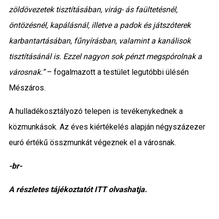
zöldövezetek tisztításában, virág- ás faültetésnél,
öntözésnél, kapálásnál, illetve a padok és játszóterek
karbantartásában, fűnyírásban, valamint a kanálisok
tisztításánál is. Ezzel nagyon sok pénzt megspórolnak a
városnak.”
– fogalmazott a testület legutóbbi ülésén
Mészáros.
A hulladékosztályozó telepen is tevékenykednek a
közmunkások. Az éves kiértékelés alapján négyszázezer
euró értékű összmunkát végeznek el a városnak.
-br-
A részletes tájékoztatót
ITT
olvashatja.