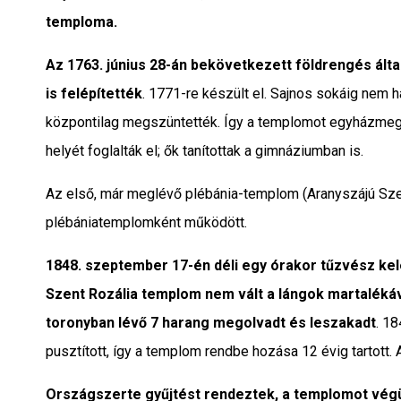
temploma.
Az 1763. június 28-án bekövetkezett földrengés ál
is felépítették
. 1771-re készült el. Sajnos sokáig nem 
központilag megszüntették. Így a templomot egyházmegy
helyét foglalták el; ők tanítottak a gimnáziumban is.
Az első, már meglévő plébánia-templom (Aranyszájú Sze
plébániatemplomként működött.
1848. szeptember 17-én déli egy órakor tűzvész kel
Szent Rozália templom nem vált a lángok martaléká
toronyban lévő 7 harang megolvadt és leszakadt
. 18
pusztított, így a templom rendbe hozása 12 évig tartott. 
Országszerte gyűjtést rendeztek, a templomot végül