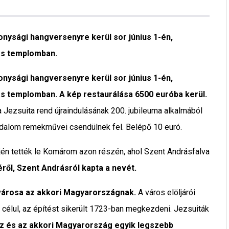
nysági hangversenyre kerül sor június 1-én,
ás templomban.
nysági hangversenyre kerül sor június 1-én,
ás templomban. A kép restaurálása 6500 euróba kerül.
a Jezsuita rend újraindulásának
200. jubileuma alkalmából
rodalom remekművei csendülnek fel. Belépő 10 euró.
én tették le Komárom azon részén, ahol Szent Andrásfalva
ről, Szent Andrásról kapta a nevét.
városa az akkori Magyarországnak.
A város elöljárói
célul, az építést sikerült 1723-ban megkezdeni. Jezsuiták
áz és az akkori Magyarország egyik legszebb