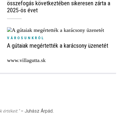
összefogás következtében sikeresen zárta a
2025-ös évet
VÁROSUNKRÓL
A gútaiak megértették a karácsony üzenetét
www.villagutta.sk
Juhász Árpád
 értékeit.”
–
.