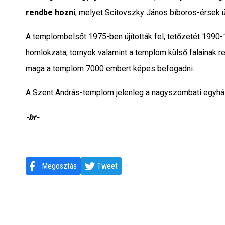
rendbe hozni
, melyet Scitovszky János bíboros-érsek ü
A templombelsőt 1975-ben újították fel, tetőzetét 1990-1
homlokzata, tornyok valamint a templom külső falainak r
maga a templom 7000 embert képes befogadni.
A Szent András-templom jelenleg a nagyszombati egyhá
-br-
Megosztás
Tweet