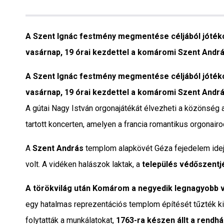
Interjú
Gyereksarok
A Szent Ignác festmény megmentése céljából jótéko
vasárnap, 19 órai kezdettel a komáromi Szent Andr
Városunkról
A Szent Ignác festmény megmentése céljából jótéko
PR
vasárnap, 19 órai kezdettel a komáromi Szent Andr
A gútai Nagy István orgonajátékát élvezheti a közönség 
Sport
tartott koncerten
, amelyen a francia romantikus orgonai
Kapcsolat
A
Szent András
templom alapkövét Géza fejedelem idej
volt. A vidéken halászok laktak, a
település védőszentjé
A törökvilág után Komárom a negyedik legnagyobb 
egy hatalmas reprezentációs templom építését tűzték ki 
folytatták a munkálatokat,
1763-ra készen állt a rendh