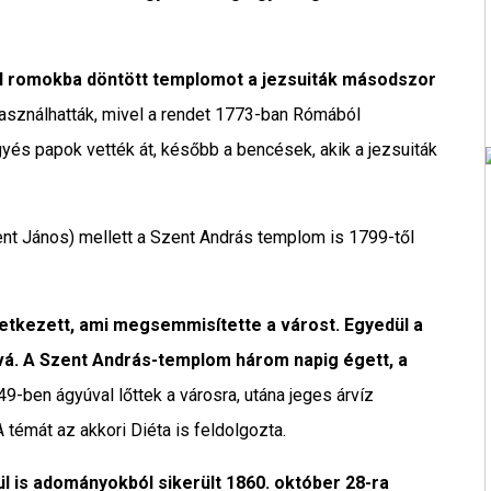
tal romokba döntött templomot a jezsuiták másodszor
használhatták, mivel a rendet 1773-ban Rómából
és papok vették át, később a bencések, akik a jezsuiták
nt János) mellett a Szent András templom is 1799-től
etkezett, ami megsemmisítette a várost. Egyedül a
vá. A Szent András-templom három napig égett, a
49-ben ágyúval lőttek a városra, utána jeges árvíz
A témát az akkori Diéta is feldolgozta.
 is adományokból sikerült 1860. október 28-ra