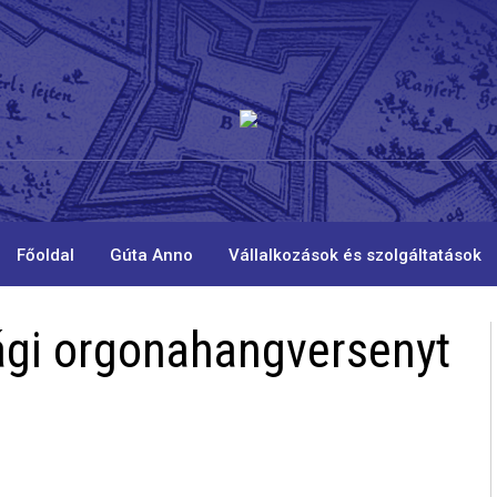
Főoldal
Gúta Anno
Vállalkozások és szolgáltatások
ági orgonahangversenyt