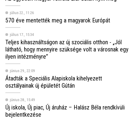
július 22., 11:26
570 éve mentették meg a magyarok Európát
július 17., 15:34
Teljes kihasználtságon az új szociális otthon - „Jól
látható, hogy mennyire szüksége volt a városnak egy
ilyen intézményre”
június 29., 22:09
Átadták a Speciális Alapiskola kihelyezett
osztályainak új épületét Gútán
június 28., 15:49
Új iskola, Új piac, Új áruház – Halász Béla rendkívüli
bejelentkezése