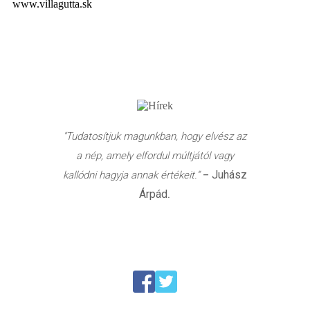
www.villagutta.sk
"Tudatosítjuk magunkban, hogy elvész az
a nép, amely elfordul múltjától vagy
Juhász
kallódni hagyja annak értékeit.”
–
Árpád
.