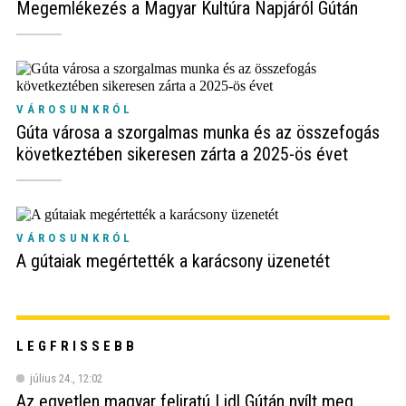
Megemlékezés a Magyar Kultúra Napjáról Gútán
VÁROSUNKRÓL
Gúta városa a szorgalmas munka és az összefogás
következtében sikeresen zárta a 2025-ös évet
VÁROSUNKRÓL
A gútaiak megértették a karácsony üzenetét
LEGFRISSEBB
július 24., 12:02
Az egyetlen magyar feliratú Lidl Gútán nyílt meg