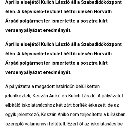
Április elsejétől Kulich László áll a Szabadidőközpont
Közigazgatás
élén. A képviselő-testület hétfői ülésén Horváth
Árpád polgármester ismertette a posztra kiírt
Időjárás
versenypályázat eredményét.
Kultúra
Április elsejétől Kulich László áll a Szabadidőközpont
Interjú
élén. A képviselő-testület hétfői ülésén Horváth
Árpád polgármester ismertette a posztra kiírt
Gyereksarok
versenypályázat eredményét.
Városunkról
A pályázatra
a megadott határidőn belül ketten
jelentkeztek, Keszán Anikó és Kulich László. A pályázatot
PR
elbíráló iskolatanácshoz két zárt boríték érkezett, de az
Sport
egyik jelentkező, Keszán Anikó nem teljesítette a kiírásban
szereplő valamennyi feltételt. Ezért őt az iskolatanács be
Kapcsolat