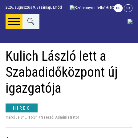
2026. augusztus 9. vasárnap,
Emőd
6 °C
HU
SK
Főoldal
Kulich László lett a
Gúta Anno
Szabadidőközpont új
Vállalkozások és
igazgatója
szolgáltatások
HÍREK
Napi menü
március 31., 16:31 / Szerző: Administrator
Riport