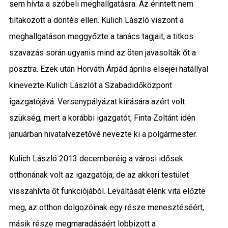
sem hívta a szóbeli meghallgatásra. Az érintett nem
tiltakozott a döntés ellen. Kulich László viszont a
meghallgatáson meggyőzte a tanács tagjait, a titkos
szavazás során ugyanis mind az öten javasolták őt a
posztra. Ezek után Horváth Árpád április elsejei hatállyal
kinevezte Kulich Lászlót a
Szabadidőközpont
igazgatójává. Versenypályázat kiírására azért volt
szükség, mert a korábbi igazgatót,
Finta Zoltánt idén
januárban hivatalvezetővé nevezte ki a polgármester.
Kulich László 2013 decemberéig a városi idősek
otthonának volt az igazgatója, de az akkori testület
visszahívta őt funkciójából.
Leváltását élénk vita előzte
meg,
az otthon dolgozóinak egy része menesztéséért,
másik része megmaradásáért lobbizott a