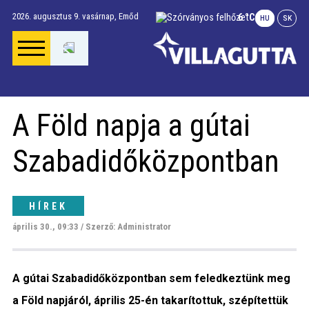
2026. augusztus 9. vasárnap,
Emőd
6 °C
HU
SK
Főoldal
A Föld napja a gútai
Gúta Anno
Szabadidőközpontban
Vállalkozások és
szolgáltatások
HÍREK
április 30., 09:33 / Szerző: Administrator
Napi menü
A gútai Szabadidőközpontban sem feledkeztünk meg
Riport
a Föld napjáról, április 25-én takarítottuk, szépítettük