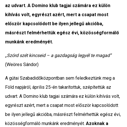
az udvart. A Domino klub tagjai számára ez külön
Közigazgatás
kihívás volt, egyrészt azért, mert a csapat most
Időjárás
először kapcsolódott be ilyen jellegű akcióba,
másrészt felmérhettük egész évi, közösségformáló
Kultúra
munkánk eredményét.
Interjú
„Szórd szét kincseid – a gazdagság legyél te magad”
(Weöres Sándor)
Gyereksarok
A
gútai Szabadidőközpontban
sem feledkeztünk meg a
Városunkról
Föld napjáról, április 25-én takarítottuk, szépítettük az
PR
udvart. A Domino klub tagjai számára ez külön kihívás volt,
egyrészt azért, mert a csapat most először kapcsolódott
Sport
be ilyen jellegű akcióba, másrészt felmérhettük egész évi,
közösségformáló munkánk eredményét.
Azoknak a
Kapcsolat