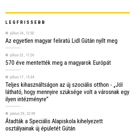
LEGFRISSEBB
július 24., 12:02
Az egyetlen magyar feliratú Lidl Gútán nyílt meg
július 22., 11:26
570 éve mentették meg a magyarok Európát
július 17., 15:34
Teljes kihasználtságon az új szociális otthon - „Jól
látható, hogy mennyire szüksége volt a városnak egy
ilyen intézményre”
június 29., 22:09
Átadták a Speciális Alapiskola kihelyezett
osztályainak új épületét Gútán