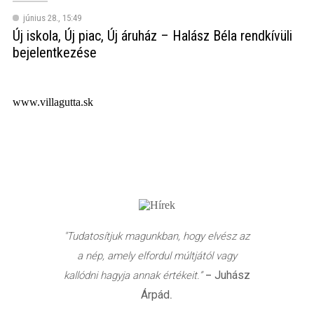
június 28., 15:49
Új iskola, Új piac, Új áruház – Halász Béla rendkívüli
bejelentkezése
www.villagutta.sk
"Tudatosítjuk magunkban, hogy elvész az
a nép, amely elfordul múltjától vagy
Juhász
kallódni hagyja annak értékeit.”
–
Árpád
.