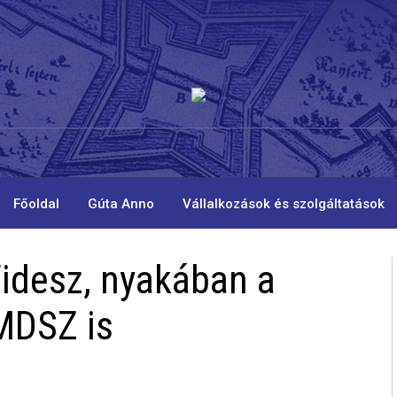
Főoldal
Gúta Anno
Vállalkozások és szolgáltatások
Fidesz, nyakában a
RMDSZ is