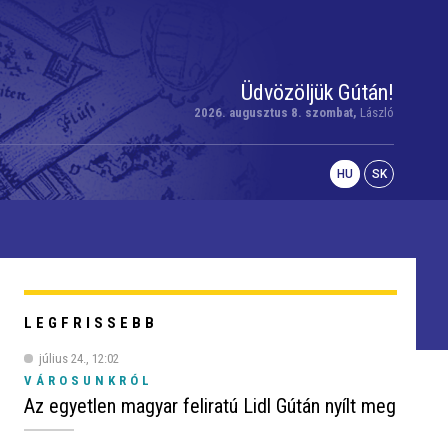
Üdvözöljük Gútán!
2026. augusztus 8. szombat,
László
HU
SK
LEGFRISSEBB
július 24., 12:02
VÁROSUNKRÓL
Az egyetlen magyar feliratú Lidl Gútán nyílt meg