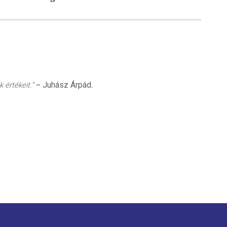
Juhász Árpád
 értékeit.”
–
.