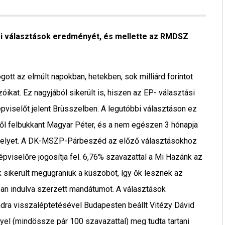
gi választások eredményét, és mellette az RMDSZ
tt az elmúlt napokban, hetekben, sok milliárd forintot
kat. Ez nagyjából sikerült is, hiszen az EP- választási
viselőt jelent Brüsszelben. A legutóbbi választáson ez
ől felbukkant Magyar Péter, és a nem egészen 3 hónapja
ői helyet. A DK-MSZP-Párbeszéd az előző választásokhoz
épviselőre jogosítja fel. 6,76% szavazattal a Mi Hazánk az
sikerült megugraniuk a küszöböt, így ők lesznek az
lóan indulva szerzett mandátumot. A választások
dra visszaléptetésével Budapesten beállt Vitézy Dávid
el (mindössze pár 100 szavazattal) meg tudta tartani