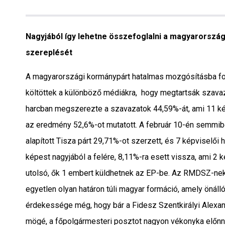
Interjú
Gyereksarok
Nagyjából így lehetne összefoglalni a magyarorszá
szereplését
Városunkról
A magyarországi kormánypárt hatalmas mozgósításba fogo
PR
költöttek a különböző médiákra, hogy megtartsák szavazói
harcban megszerezte a szavazatok 44,59%-át, ami 11 kép
Sport
az eredmény 52,6%-ot mutatott. A február 10-én semmib
alapított Tisza párt 29,71%-ot szerzett, és 7 képvisel
Kapcsolat
képest nagyjából a felére, 8,11%-ra esett vissza, ami 2 k
utolsó, ők 1 embert küldhetnek az EP-be. Az RMDSZ-nek 
egyetlen olyan határon túli magyar formáció, amely önál
érdekessége még, hogy bár a Fidesz Szentkirályi Alexan
mögé, a főpolgármesteri posztot nagyon vékonyka előnny