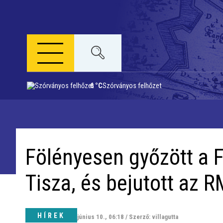
6 °C
Szórványos felhőzet
Napi menü
Riport
Fölényesen győzött a 
Közigazgatás
Tisza, és bejutott az 
Időjárás
Kultúra
HÍREK
június 10., 06:18 / Szerző: villagutta