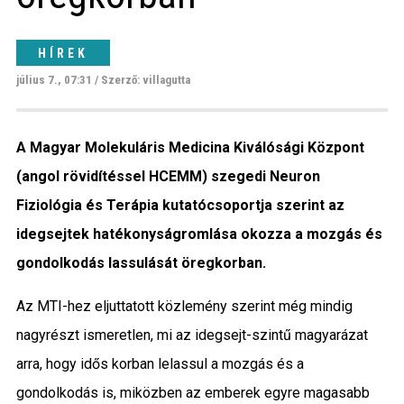
Közigazgatás
HÍREK
Időjárás
július 7., 07:31 / Szerző: villagutta
Kultúra
A Magyar Molekuláris Medicina Kiválósági Központ
Interjú
(angol rövidítéssel HCEMM) szegedi Neuron
Fiziológia és Terápia kutatócsoportja szerint az
Gyereksarok
idegsejtek hatékonyságromlása okozza a mozgás és
Városunkról
gondolkodás lassulását öregkorban.
PR
Az MTI-hez eljuttatott közlemény szerint még mindig
nagyrészt ismeretlen, mi az idegsejt-szintű magyarázat
Sport
arra, hogy idős korban lelassul a mozgás és a
gondolkodás is, miközben az emberek egyre magasabb
Kapcsolat