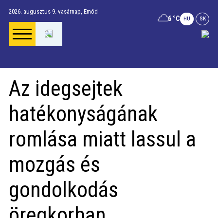
2026. augusztus 9. vasárnap,
Emőd
6 °C
HU
SK
Főoldal
Az idegsejtek
Gúta Anno
hatékonyságának
Vállalkozások és
romlása miatt lassul a
szolgáltatások
mozgás és
Napi menü
gondolkodás
Riport
öregkorban