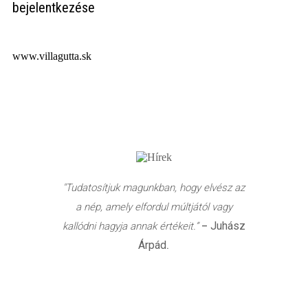
bejelentkezése
www.villagutta.sk
"Tudatosítjuk magunkban, hogy elvész az
a nép, amely elfordul múltjától vagy
Juhász
kallódni hagyja annak értékeit.”
–
Árpád
.