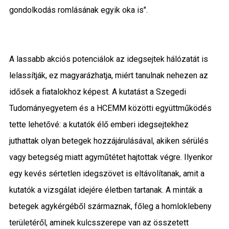
gondolkodás romlásának egyik oka is".
A lassabb akciós potenciálok az idegsejtek hálózatát is
lelassítják, ez magyarázhatja, miért tanulnak nehezen az
idősek a fiatalokhoz képest. A kutatást a Szegedi
Tudományegyetem és a HCEMM közötti együttműködés
tette lehetővé: a kutatók élő emberi idegsejtekhez
juthattak olyan betegek hozzájárulásával, akiken sérülés
vagy betegség miatt agyműtétet hajtottak végre. Ilyenkor
egy kevés sértetlen idegszövet is eltávolítanak, amit a
kutatók a vizsgálat idejére életben tartanak. A minták a
betegek agykérgéből származnak, főleg a homloklebeny
területéről, aminek kulcsszerepe van az összetett