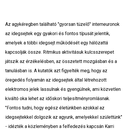
Az agykéregben található "gyorsan tüzelő" interneuronok
az idegsejtek egy gyakori és fontos típusát jelentik,
amelyek a többi idegsejt működését egy hálózattá
kapcsolják össze. Ritmikus aktivitásuk kulcsszerepet
játszik az érzékelésben, az összetett mozgásban és a
tanulásban is. A kutatók azt figyelték meg, hogy az
öregedés folyamán az idegsejtek által létrehozott
elektromos jelek lassulnak és gyengülnek, ami közvetlen
kiváltó oka lehet az időskori teljesítményromlásnak.
"Fontos tudni, hogy egész életünkben azokkal az
idegsejtekkel dolgozik az agyunk, amelyekkel születtünk"
- idézték a közleményben a felfedezés kapcsán Karri