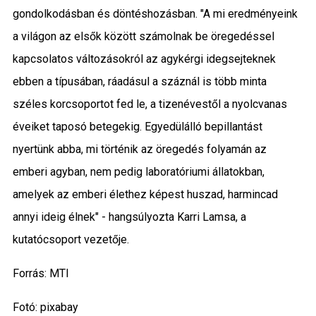
gondolkodásban és döntéshozásban. "A mi eredményeink
a világon az elsők között számolnak be öregedéssel
kapcsolatos változásokról az agykérgi idegsejteknek
ebben a típusában, ráadásul a száznál is több minta
széles korcsoportot fed le, a tizenévestől a nyolcvanas
éveiket taposó betegekig. Egyedülálló bepillantást
nyertünk abba, mi történik az öregedés folyamán az
emberi agyban, nem pedig laboratóriumi állatokban,
amelyek az emberi élethez képest huszad, harmincad
annyi ideig élnek" - hangsúlyozta Karri Lamsa, a
kutatócsoport vezetője.
Forrás: MTI
Fotó: pixabay