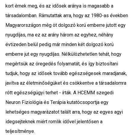
kort érnek meg, és az idősek aránya is magasabb a
társadalomban. Rámutattak arra, hogy az 1980-as években
Magyarországon még öt dolgozó korú emberre jutott egy
nyugdíjas, ma ez az arány három az egyhez, néhány
évtizeden belül pedig már minden két dolgozó korú
emberre jut egy nyugdíjas. Nélkülözhetetlen tehát, hogy
megértsük az öregedés folyamatát, és így biztosítani
tudjuk, hogy az idősek tovább egészségesek maradjanak,
javítva az életminőségüket és csökkentve a társadalomra
rótt egészségügyi terhet - írták. A HCEMM szegedi
Neuron Fiziológia és Terápia kutatócsoportja egy
lehetséges magyarázatot talált arra, hogy az egyes agyi
idegsejteknek miért romlik idővel jelentősen a
teljesítménye.