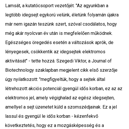
Lamsát, a kutatócsoport vezetőjét. "Az agyunkban a
legtöbb idegsejt egykorú velünk, életünk folyamán újakra
már nem igazán teszünk szert, szóval csodálatos, hogy
még akár nyolcvan év után is megfelelően működnek.
Egészséges öregedés esetén a változások aprók, de
lényegesek, csökkentik az idegsejtek elektromos
aktivitását" - tette hozzá. Szegedi Viktor, a Journal of
Biotechnology szaklapban megjelent cikk első szerzője
úgy nyilatkozott: "megfigyeltük, hogy a sejtek által
létrehozott akciós potenciál gyengül idős korban, ez az az
elektromos jel, amely végighalad az egész idegsejten,
amellyel a sejt üzenetet küld a szomszédjainak. Ez a jel
lassul és gyengül le idős korban - kézenfekvő
következtetés, hogy ez a mozgásképesség és a