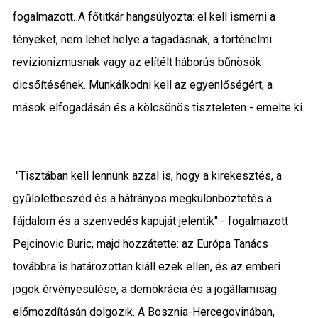
fogalmazott. A főtitkár hangsúlyozta: el kell ismerni a
tényeket, nem lehet helye a tagadásnak, a történelmi
revizionizmusnak vagy az elítélt háborús bűnösök
dicsőítésének. Munkálkodni kell az egyenlőségért, a
mások elfogadásán és a kölcsönös tiszteleten - emelte ki.
"Tisztában kell lennünk azzal is, hogy a kirekesztés, a
gyűlöletbeszéd és a hátrányos megkülönböztetés a
fájdalom és a szenvedés kapuját jelentik" - fogalmazott
Pejcinovic Buric, majd hozzátette: az Európa Tanács
továbbra is határozottan kiáll ezek ellen, és az emberi
jogok érvényesülése, a demokrácia és a jogállamiság
előmozdításán dolgozik. A Bosznia-Hercegovinában,