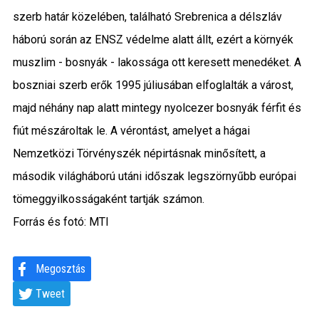
szerb határ közelében, található Srebrenica a délszláv
háború során az ENSZ védelme alatt állt, ezért a környék
muszlim - bosnyák - lakossága ott keresett menedéket. A
boszniai szerb erők 1995 júliusában elfoglalták a várost,
majd néhány nap alatt mintegy nyolcezer bosnyák férfit és
fiút mészároltak le. A vérontást, amelyet a hágai
Nemzetközi Törvényszék népirtásnak minősített, a
második világháború utáni időszak legszörnyűbb európai
tömeggyilkosságaként tartják számon.
Forrás és fotó: MTI
Megosztás
Tweet