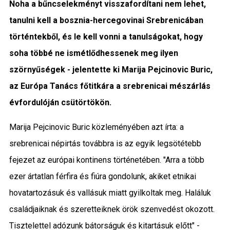
Noha a bűncselekményt visszafordítani nem lehet,
Közigazgatás
tanulni kell a bosznia-hercegovinai Srebrenicában
történtekből, és le kell vonni a tanulságokat, hogy
Időjárás
soha többé ne ismétlődhessenek meg ilyen
Kultúra
szörnyűségek - jelentette ki Marija Pejcinovic Buric,
az Európa Tanács főtitkára a srebrenicai mészárlás
Interjú
évfordulóján csütörtökön.
Gyereksarok
Marija Pejcinovic Buric közleményében azt írta: a
srebrenicai népirtás továbbra is az egyik legsötétebb
Városunkról
fejezet az európai kontinens történetében. "Arra a több
PR
ezer ártatlan férfira és fiúra gondolunk, akiket etnikai
hovatartozásuk és vallásuk miatt gyilkoltak meg. Haláluk
Sport
családjaiknak és szeretteiknek örök szenvedést okozott.
Kapcsolat
Tisztelettel adózunk bátorságuk és kitartásuk előtt" -