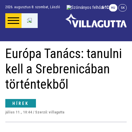
2026. augusztus 8. szombat,
László
6 °C
HU
SK
Főoldal
Európa Tanács: tanulni
Gúta Anno
kell a Srebrenicában
Vállalkozások és
történtekből
szolgáltatások
HÍREK
Napi menü
július 11., 10:44 / Szerző: villagutta
Riport