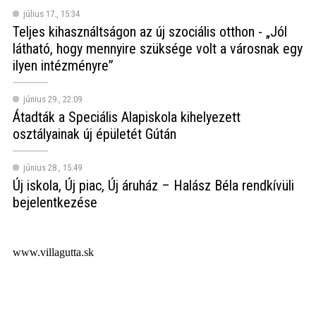
július 17., 15:34
Teljes kihasználtságon az új szociális otthon - „Jól
látható, hogy mennyire szüksége volt a városnak egy
ilyen intézményre”
június 29., 22:09
Átadták a Speciális Alapiskola kihelyezett
osztályainak új épületét Gútán
június 28., 15:49
Új iskola, Új piac, Új áruház – Halász Béla rendkívüli
bejelentkezése
www.villagutta.sk