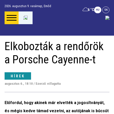
2026. augusztus 9. vasárnap,
Emőd
6 °C
HU
SK
Főoldal
Elkobozták a rendőrök
Gúta Anno
a Porsche Cayenne-t
Vállalkozások és
szolgáltatások
HÍREK
augusztus 6., 18:10 / Szerző: villagutta
Napi menü
Előfordul, hogy akinek már elvették a jogosítványát,
Riport
és mégis kedve támad vezetni, az autójának is búcsút