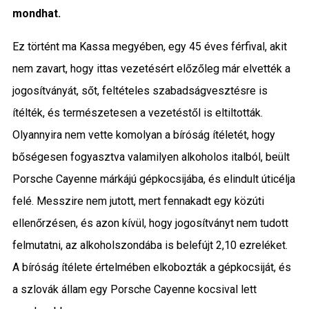
mondhat.
Közigazgatás
Ez történt ma Kassa megyében, egy 45 éves férfival, akit
Időjárás
nem zavart, hogy ittas vezetésért előzőleg már elvették a
Kultúra
jogosítványát, sőt, feltételes szabadságvesztésre is
ítélték, és természetesen a vezetéstől is eltiltották.
Interjú
Olyannyira nem vette komolyan a bíróság ítéletét, hogy
bőségesen fogyasztva valamilyen alkoholos italból, beült
Gyereksarok
Porsche Cayenne márkájú gépkocsijába, és elindult úticélja
Városunkról
felé. Messzire nem jutott, mert fennakadt egy közúti
ellenőrzésen, és azon kívül, hogy jogosítványt nem tudott
PR
felmutatni, az alkoholszondába is belefújt 2,10 ezreléket.
Sport
A bíróság ítélete értelmében elkobozták a gépkocsiját, és
a szlovák állam egy Porsche Cayenne kocsival lett
Kapcsolat