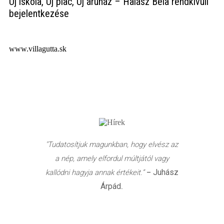
Új iskola, Új piac, Új áruház – Halász Béla rendkívüli
bejelentkezése
www.villagutta.sk
"Tudatosítjuk magunkban, hogy elvész az
a nép, amely elfordul múltjától vagy
Juhász
kallódni hagyja annak értékeit.”
–
Árpád
.