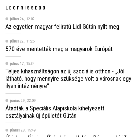
LEGFRISSEBB
július 24., 12:02
Az egyetlen magyar feliratú Lidl Gútán nyílt meg
július 22., 11:26
570 éve mentették meg a magyarok Európát
július 17., 15:34
Teljes kihasználtságon az új szociális otthon - „Jól
látható, hogy mennyire szüksége volt a városnak egy
ilyen intézményre”
június 29., 22:09
Átadták a Speciális Alapiskola kihelyezett
osztályainak új épületét Gútán
június 28., 15:49