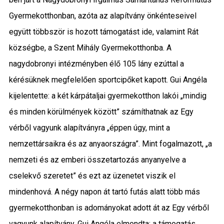
Gyermekotthonban, azóta az alapítvány önkénteseivel
együtt többször is hozott támogatást ide, valamint Rát
községbe, a Szent Mihály Gyermekotthonba. A
nagydobronyi intézményben élő 105 lány ezúttal a
kérésüknek megfelelően sportcipőket kapott. Gui Angéla
kijelentette: a két kárpátaljai gyermekotthon lakói „mindig
és minden körülmények között” számíthatnak az Egy
vérből vagyunk alapítványra „éppen úgy, mint a
nemzettársaikra és az anyaországra”. Mint fogalmazott, „a
nemzeti és az emberi összetartozás anyanyelve a
cselekvő szeretet” és ezt az üzenetet viszik el
mindenhová. A négy napon át tartó futás alatt több más
gyermekotthonban is adományokat adott át az Egy vérből
vagyunk alapítvány. Gui Angéla elmondta: a támogatás