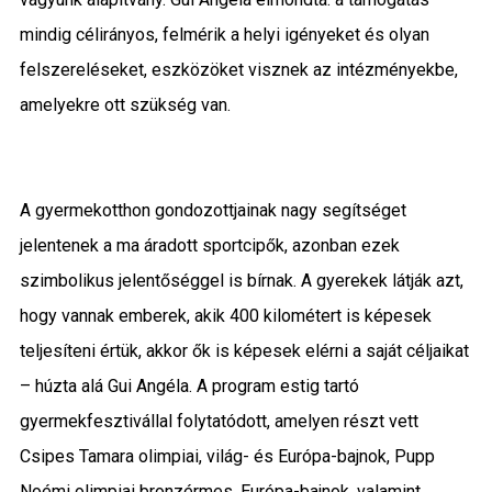
mindig célirányos, felmérik a helyi igényeket és olyan
felszereléseket, eszközöket visznek az intézményekbe,
amelyekre ott szükség van.
A gyermekotthon gondozottjainak nagy segítséget
jelentenek a ma áradott sportcipők, azonban ezek
szimbolikus jelentőséggel is bírnak. A gyerekek látják azt,
hogy vannak emberek, akik 400 kilométert is képesek
teljesíteni értük, akkor ők is képesek elérni a saját céljaikat
– húzta alá Gui Angéla. A program estig tartó
gyermekfesztivállal folytatódott, amelyen részt vett
Csipes Tamara olimpiai, világ- és Európa-bajnok, Pupp
Noémi olimpiai bronzérmes, Európa-bajnok, valamint