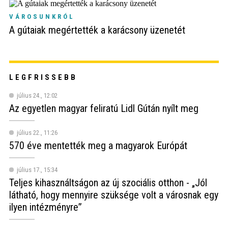
VÁROSUNKRÓL
A gútaiak megértették a karácsony üzenetét
LEGFRISSEBB
július 24., 12:02
Az egyetlen magyar feliratú Lidl Gútán nyílt meg
július 22., 11:26
570 éve mentették meg a magyarok Európát
július 17., 15:34
Teljes kihasználtságon az új szociális otthon - „Jól
látható, hogy mennyire szüksége volt a városnak egy
ilyen intézményre”