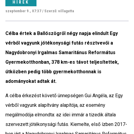
HÍREK
Közigazgatás
szeptember 9., 07:37 / Szerző: villagutta
Időjárás
Célba értek a Ballószögről négy napja elindult Egy
Kultúra
vérből vagyunk jótékonysági futás résztvevői a
Nagydobronyi Irgalmas Samaritánus Református
Interjú
Gyermekotthonban, 378 km-es távot teljesítettek,
Gyereksarok
útközben pedig több gyermekotthonnak is
adományokat adtak át.
Városunkról
A célba érkezést követő ünnepségen Gui Angéla, az Egy
PR
vérből vagyunk alapítvány alapítója, az esemény
megálmodója elmondta: az idei immár a tizedik általa
Sport
szervezett jótékonysági futás. Kiemelte, első ízben 2017-
Kapcsolat
ben járt a Nagydobronyi Irgalmas Samaritánus Református