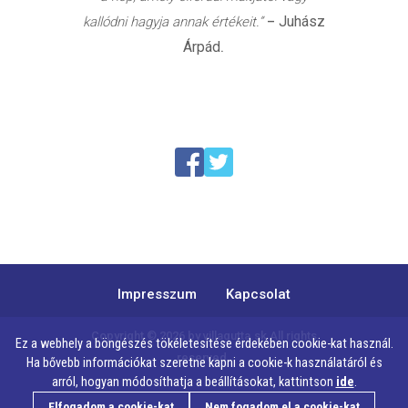
Juhász
kallódni hagyja annak értékeit.”
–
Árpád
.
Impresszum
Kapcsolat
Copyright © 2026 by
villagutta.sk
All rights
Ez a webhely a böngészés tökéletesítése érdekében cookie-kat használ.
reserved.
Ha bővebb információkat szeretne kapni a cookie-k használatáról és
arról, hogyan módosíthatja a beállításokat, kattintson
ide
.
Elfogadom a cookie-kat
Nem fogadom el a cookie-kat