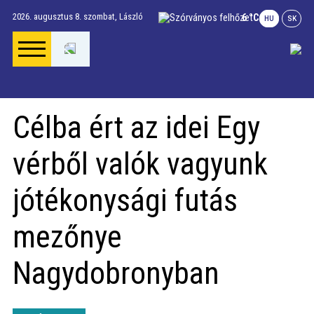
2026. augusztus 8. szombat,
László
6 °C
HU
SK
Főoldal
Célba ért az idei Egy
Gúta Anno
vérből valók vagyunk
Vállalkozások és
jótékonysági futás
szolgáltatások
mezőnye
Napi menü
Nagydobronyban
Riport