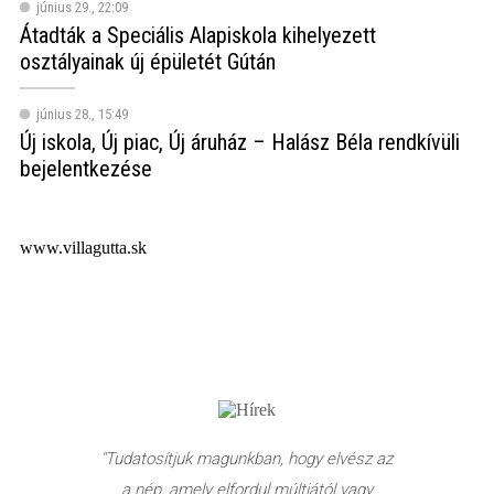
június 29., 22:09
Átadták a Speciális Alapiskola kihelyezett
osztályainak új épületét Gútán
június 28., 15:49
Új iskola, Új piac, Új áruház – Halász Béla rendkívüli
bejelentkezése
www.villagutta.sk
"Tudatosítjuk magunkban, hogy elvész az
a nép, amely elfordul múltjától vagy