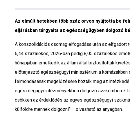
Interjú
Gyereksarok
Az elmúlt hetekben több száz orvos nyújtotta be fe
eljárásban tárgyalta az egészségügyben dolgozó b
Városunkról
A konszolidációs csomag elfogadása után az elfgadott 
PR
6,44 százalékos, 2026-ban pedig 8,05 százalékos emelk
hónapjában emelkedik az állam által biztosítottak kivetési 
Sport
előterjesztő egészségügyi minisztérium a kórházakba
felmondásának megelőzésére hozták meg az intézkedést.
Kapcsolat
egészségügyi intézményekben dolgozó szakemberek tö
csökken az érdeklődés az egyes egészségügyi szakmák i
külföldre mennek dolgozni” – olvasható az anyagban.