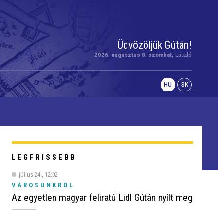
Üdvözöljük Gútán!
2026. augusztus 8. szombat,
László
HU
SK
LEGFRISSEBB
július 24., 12:02
VÁROSUNKRÓL
Az egyetlen magyar feliratú Lidl Gútán nyílt meg