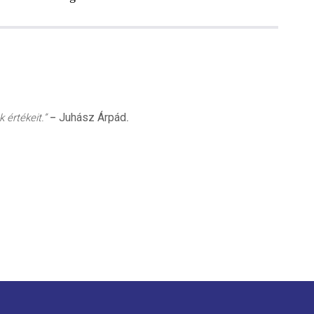
Juhász Árpád
 értékeit.”
–
.