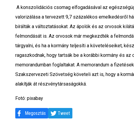
A konszolidációs csomag elfogadásával az egészségüg
valorizálása a tervezett 9,7 százalékos emelkedésről h
bírálták a változtatásokat. Az ápolók és az orvosok kilá
felmondását is. Az orvosok már megkezdték a felmondás
tárgyalni, és ha a kormány teljesíti a követeléseiket, k
ragaszkodnak, hogy tartsák be a korábbi kormány és az 
memorandumban foglaltakat. A memorandum a fizetésekrő
Szakszervezeti Szövetség követeli azt is, hogy a kormán
alakítják át részvénytársaságokká.
Fotó: pixabay
Megosztás
Tweet