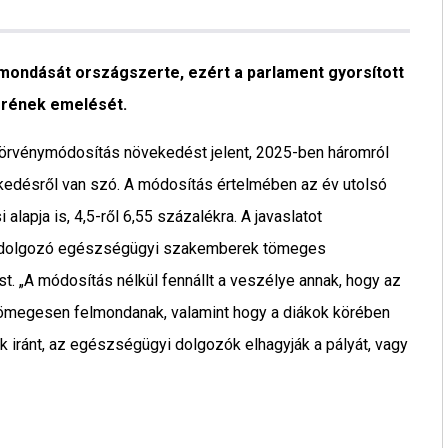
lmondását országszerte, ezért a parlament gyorsított
érének emelését.
törvénymódosítás növekedést jelent, 2025-ben háromról
edésről van szó. A módosítás értelmében az év utolsó
alapja is, 4,5-ről 6,55 százalékra. A javaslatot
n dolgozó egészségügyi szakemberek tömeges
 „A módosítás nélkül fennállt a veszélye annak, hogy az
megesen felmondanak, valamint hogy a diákok körében
ránt, az egészségügyi dolgozók elhagyják a pályát, vagy