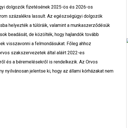
yi dolgozók fizetésének 2025-ös és 2026-os
árom százalékra lassult. Az egészségügyi dolgozók
tásba helyezték a túlóráik, valamint a munkaszerződésük
ok beadását, de közölték, hogy hajlandók tovább
észek visszavonni a felmondásukat. Főleg ahhoz
orvos szakszervezetek által aláírt 2022-es
l és a béremelésekről is rendelkezik. Az Orvos
y nyilvánosan jelentse ki, hogy az állami kórházakat nem