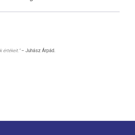
Juhász Árpád
 értékeit.”
–
.