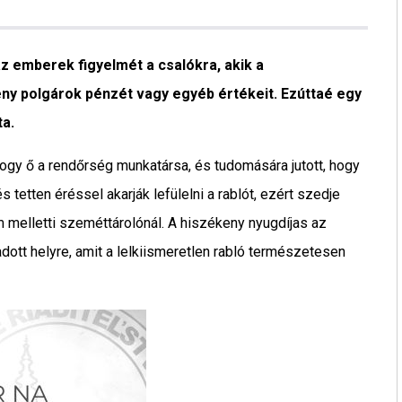
z emberek figyelmét a csalókra, akik a
eny polgárok pénzét vagy egyéb értékeit. Ezúttaé egy
ta.
 hogy ő a rendőrség munkatársa, és tudomására jutott, hogy
s tetten éréssel akarják lefülelni a rablót, ezért szedje
 melletti szeméttárolónál. A hiszékeny nyugdíjas az
dott helyre, amit a lelkiismeretlen rabló természetesen