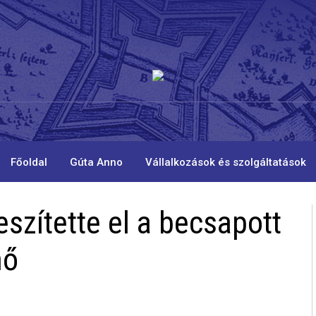
Főoldal
Gúta Anno
Vállalkozások és szolgáltatások
eszítette el a becsapott
nő