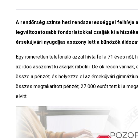
Interjú
Gyereksarok
A rendőrség szinte heti rendszerességgel felhívja a
legváltozatosabb fondorlatokkal csalják ki a hiszék
Városunkról
érsekújvári nyugdíjas asszony lett a bűnözők áldoza
PR
Egy ismeretlen telefonáló azzal hívta fel a 71 éves nőt,
az idős asszonyt ki akarják rabolni. De ők résen vannak, é
Sport
össze a pénzét, és helyezze el az érsekújvári gimnázium
összes megtakarított pénzét, 27 000 eurót tett ki a mega
Kapcsolat
elvitt.