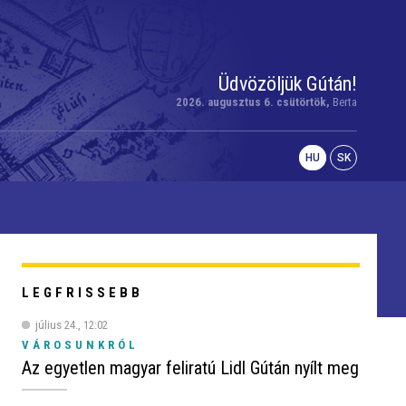
Üdvözöljük Gútán!
2026. augusztus 6. csütörtök,
Berta
HU
SK
LEGFRISSEBB
július 24., 12:02
VÁROSUNKRÓL
Az egyetlen magyar feliratú Lidl Gútán nyílt meg