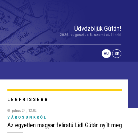
Üdvözöljük Gútán!
2026. augusztus 8. szombat,
László
HU
SK
LEGFRISSEBB
július 24., 12:02
VÁROSUNKRÓL
Az egyetlen magyar feliratú Lidl Gútán nyílt meg