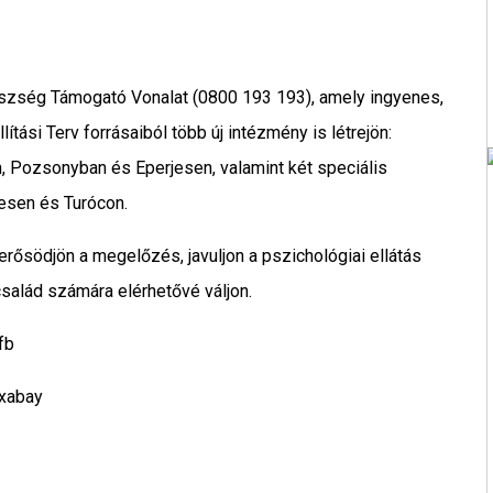
észség Támogató Vonalat (0800 193 193), amely ingyenes,
ítási Terv forrásaiból több új intézmény is létrejön:
, Pozsonyban és Eperjesen, valamint két speciális
esen és Turócon.
erősödjön a megelőzés, javuljon a pszichológiai ellátás
salád számára elérhetővé váljon.
fb
ixabay