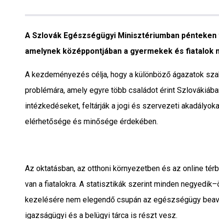
Interjú
Gyereksarok
A Szlovák Egészségügyi Minisztériumban pénteken ta
amelynek középpontjában a gyermekek és fiatalok m
Városunkról
A kezdeményezés célja, hogy a különböző ágazatok sz
PR
problémára, amely egyre több családot érint Szlovákiába
intézkedéseket, feltárják a jogi és szervezeti akadályoka
Sport
elérhetősége és minősége érdekében.
Kapcsolat
Az oktatásban, az otthoni környezetben és az online té
van a fiatalokra. A statisztikák szerint minden negyedi
kezelésére nem elegendő csupán az egészségügy beavatk
igazságügyi és a belügyi tárca is részt vesz.