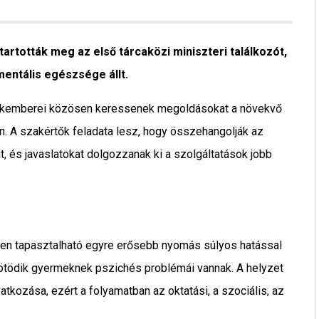
rtották meg az első tárcaközi miniszteri találkozót,
entális egészsége állt.
akemberei közösen keressenek megoldásokat a növekvő
n. A szakértők feladata lesz, hogy összehangolják az
t, és javaslatokat dolgozzanak ki a szolgáltatások jobb
rben tapasztalható egyre erősebb nyomás súlyos hatással
k–ötödik gyermeknek pszichés problémái vannak. A helyzet
ozása, ezért a folyamatban az oktatási, a szociális, az