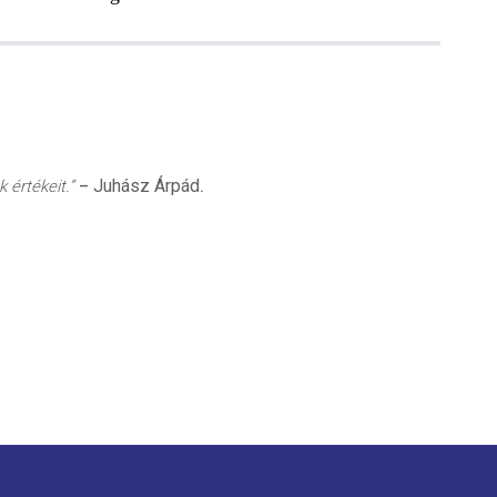
Juhász Árpád
 értékeit.”
–
.