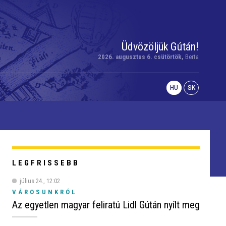
Üdvözöljük Gútán!
2026. augusztus 6. csütörtök,
Berta
HU
SK
LEGFRISSEBB
július 24., 12:02
VÁROSUNKRÓL
Az egyetlen magyar feliratú Lidl Gútán nyílt meg