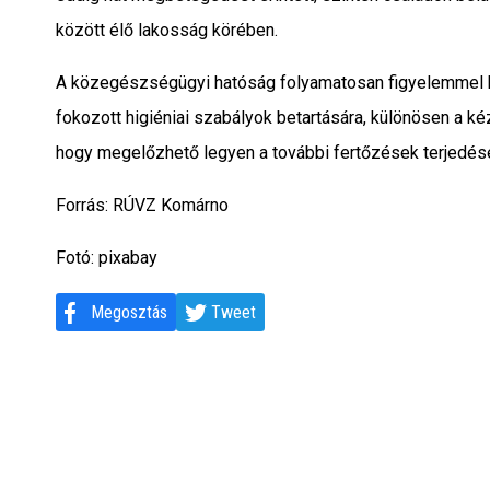
között élő lakosság körében.
A közegészségügyi hatóság folyamatosan figyelemmel kísé
fokozott higiéniai szabályok betartására, különösen a 
hogy megelőzhető legyen a további fertőzések terjedés
Forrás: RÚVZ Komárno
Fotó: pixabay
Megosztás
Tweet