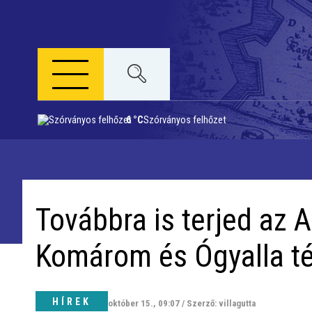
6 °C
Szórványos felhőzet
Napi menü
Riport
Továbbra is terjed az A
Közigazgatás
Komárom és Ógyalla t
Időjárás
Kultúra
HÍREK
október 15., 09:07 / Szerző: villagutta