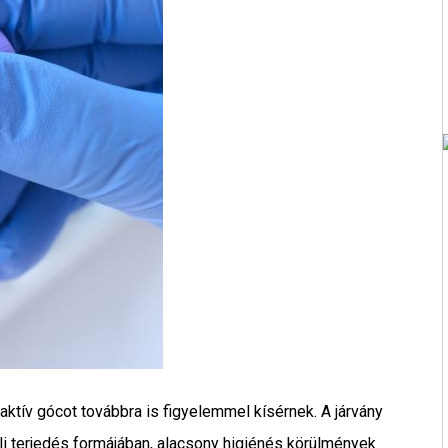
aktív gócot továbbra is figyelemmel kísérnek. A járvány
li terjedés formájában, alacsony higiénés körülmények