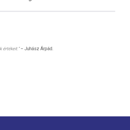
Juhász Árpád
 értékeit.”
–
.