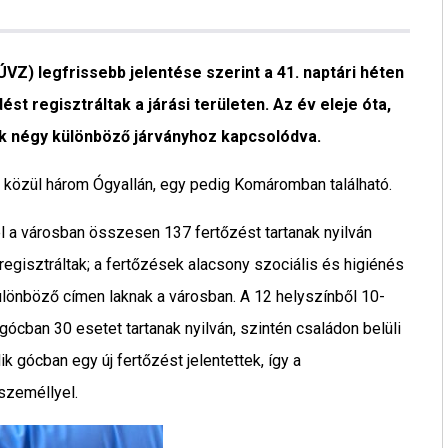
Z) legfrissebb jelentése szerint a 41. naptári héten
st regisztráltak a járási területen. Az év eleje óta,
ek négy különböző járványhoz kapcsolódva.
ek közül három Ógyallán, egy pedig Komáromban található.
l a városban összesen 137 fertőzést tartanak nyilván
regisztráltak; a fertőzések alacsony szociális és higiénés
ülönböző címen laknak a városban. A 12 helyszínből 10-
gócban 30 esetet tartanak nyilván, szintén családon belüli
k gócban egy új fertőzést jelentettek, így a
személlyel.