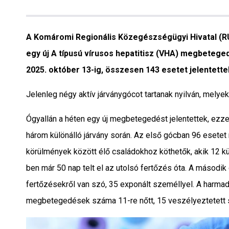
Interjú
Gyereksarok
A Komáromi Regionális Közegészségügyi Hivatal (RÚV
egy új A típusú vírusos hepatitisz (VHA) megbetegedé
Városunkról
2025. október 13-ig, összesen 143 esetet jelentett
PR
Jelenleg négy aktív járványgócot tartanak nyilván, mely
Sport
Ógyallán a héten egy új megbetegedést jelentettek, ezze
három különálló járvány során. Az első gócban 96 esetet 
Kapcsolat
körülmények között élő családokhoz köthetők, akik 12 k
ben már 50 nap telt el az utolsó fertőzés óta. A második 
fertőzésekről van szó, 35 exponált személlyel. A harmadi
megbetegedések száma 11-re nőtt, 15 veszélyeztetett 