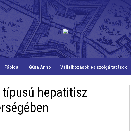
Főoldal
Gúta Anno
Vállalkozások és szolgáltatások
 típusú hepatitisz
érségében