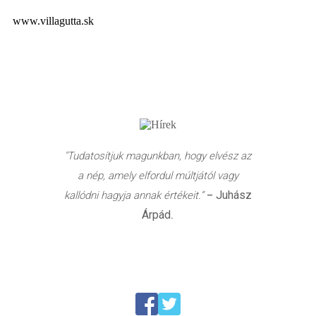
www.villagutta.sk
"Tudatosítjuk magunkban, hogy elvész az
a nép, amely elfordul múltjától vagy
Juhász
kallódni hagyja annak értékeit.”
–
Árpád
.