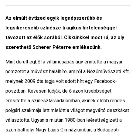
Közigazgatás
Az elmúlt évtized egyik legnépszerűbb és
Időjárás
legsikeresebb színésze tragikus hirtelenséggel
távozott az élők sorából. Cikkünkkel most rá, az oly
Kultúra
szerethető Scherer Péterre emlékezünk.
Interjú
Mint derült égből a villámcsapás úgy érintette a magyar
Gyereksarok
nemzetet a művész halálhíre, amiről a Nézőművészeti Kft.,
melynek 2009 óta tagja volt adott hírt egy Facebook-
Városunkról
posztban. Kevesen tudják, de ő azon kisebbséget
erősítette a színésztársadalomban, akinek előbb rendes
PR
polgári szakmája lett mielőtt a világot megváltó deszkákat
Sport
választotta. Ugyanis miután 1980-ban leérettségizett a
szombathelyi Nagy Lajos Gimnáziumban, a Budapesti
Kapcsolat