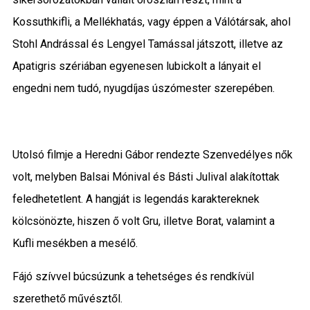
Kossuthkifli, a Mellékhatás, vagy éppen a Válótársak, ahol
Stohl Andrással és Lengyel Tamással játszott, illetve az
Apatigris szériában egyenesen lubickolt a lányait el
engedni nem tudó, nyugdíjas úszómester szerepében.
Utolsó filmje a Heredni Gábor rendezte Szenvedélyes nők
volt, melyben Balsai Mónival és Básti Julival alakítottak
feledhetetlent. A hangját is legendás karaktereknek
kölcsönözte, hiszen ő volt Gru, illetve Borat, valamint a
Kufli mesékben a mesélő.
Fájó szívvel búcsúzunk a tehetséges és rendkívül
szerethető művésztől.