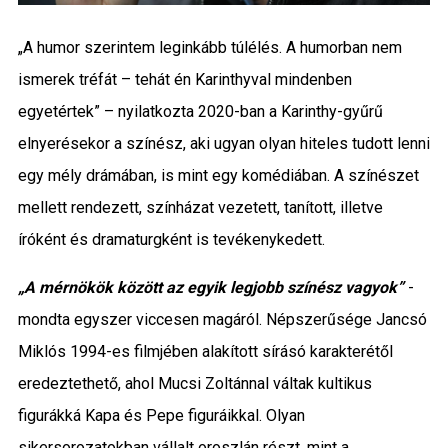
„A humor szerintem leginkább túlélés. A humorban nem
ismerek tréfát – tehát én Karinthyval mindenben
egyetértek” – nyilatkozta 2020-ban a Karinthy-gyűrű
elnyerésekor a színész, aki ugyan olyan hiteles tudott lenni
egy mély drámában, is mint egy komédiában. A színészet
mellett rendezett, színházat vezetett, tanított, illetve
íróként és dramaturgként is tevékenykedett.
„A mérnökök között az egyik legjobb színész vagyok”
-
mondta egyszer viccesen magáról. Népszerűsége Jancsó
Miklós 1994-es filmjében alakított sírásó karakterétől
eredeztethető, ahol Mucsi Zoltánnal váltak kultikus
figurákká Kapa és Pepe figuráikkal. Olyan
sikersorozatokban vállalt oroszlán részt, mint a