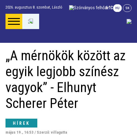
2026. augusztus 8. szombat,
László
6 °C
HU
SK
Főoldal
„A mérnökök között az
Gúta Anno
egyik legjobb színész
Vállalkozások és
vagyok” - Elhunyt
szolgáltatások
Scherer Péter
Napi menü
HÍREK
Riport
május 19., 16:53 / Szerző: villagutta