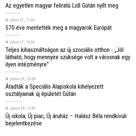
Az egyetlen magyar feliratú Lidl Gútán nyílt meg
július 22., 11:26
570 éve mentették meg a magyarok Európát
július 17., 15:34
Teljes kihasználtságon az új szociális otthon - „Jól
látható, hogy mennyire szüksége volt a városnak egy
ilyen intézményre”
június 29., 22:09
Átadták a Speciális Alapiskola kihelyezett
osztályainak új épületét Gútán
június 28., 15:49
Új iskola, Új piac, Új áruház – Halász Béla rendkívüli
bejelentkezése