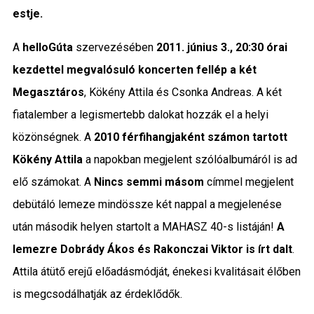
estje.
Közigazgatás
A
helloGúta
szervezésében
2011. június 3., 20:30
órai
Időjárás
kezdettel megvalósuló koncerten fellép a két
Kultúra
Megasztáros
, Kökény Attila és Csonka Andreas. A két
fiatalember a legismertebb dalokat hozzák el a helyi
Interjú
közönségnek. A
2010 férfihangjaként számon tartott
Kökény Attila
a napokban megjelent szólóalbumáról is ad
Gyereksarok
elő számokat. A
Nincs semmi másom
címmel megjelent
Városunkról
debütáló lemeze mindössze két nappal a megjelenése
után második helyen startolt a MAHASZ 40-s listáján!
A
PR
lemezre Dobrády Ákos és Rakonczai Viktor is írt dalt
.
Sport
Attila átütő erejű előadásmódját, énekesi kvalitásait élőben
is megcsodálhatják az érdeklődők.
Kapcsolat