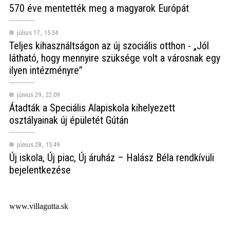
570 éve mentették meg a magyarok Európát
július 17., 15:34
Teljes kihasználtságon az új szociális otthon - „Jól
látható, hogy mennyire szüksége volt a városnak egy
ilyen intézményre”
június 29., 22:09
Átadták a Speciális Alapiskola kihelyezett
osztályainak új épületét Gútán
június 28., 15:49
Új iskola, Új piac, Új áruház – Halász Béla rendkívüli
bejelentkezése
www.villagutta.sk