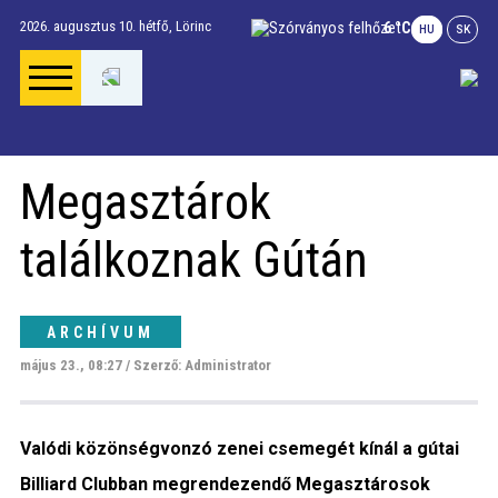
2026. augusztus 10. hétfő,
Lörinc
6 °C
HU
SK
Főoldal
Megasztárok
Gúta Anno
találkoznak Gútán
Vállalkozások és
szolgáltatások
ARCHÍVUM
május 23., 08:27 / Szerző: Administrator
Napi menü
Valódi közönségvonzó zenei csemegét kínál a gútai
Riport
Billiard Clubban megrendezendő Megasztárosok