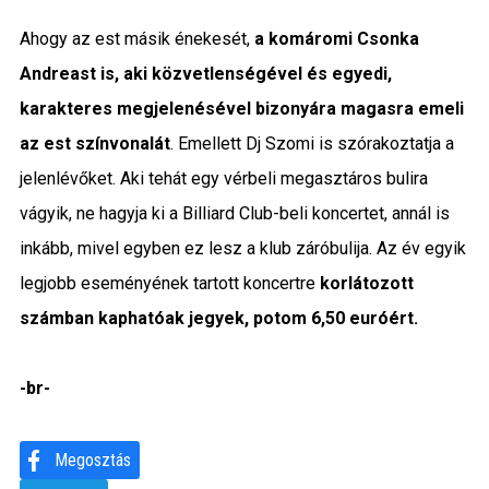
Ahogy az est másik énekesét,
a komáromi Csonka
Andreast is, aki közvetlenségével és egyedi,
karakteres megjelenésével bizonyára magasra emeli
az est színvonalát
. Emellett Dj Szomi is szórakoztatja a
jelenlévőket. Aki tehát egy vérbeli megasztáros bulira
vágyik, ne hagyja ki a Billiard Club-beli koncertet, annál is
inkább, mivel egyben ez lesz a klub záróbulija. Az év egyik
legjobb eseményének tartott koncertre
korlátozott
számban kaphatóak jegyek, potom 6,50 euróért.
-br-
Megosztás