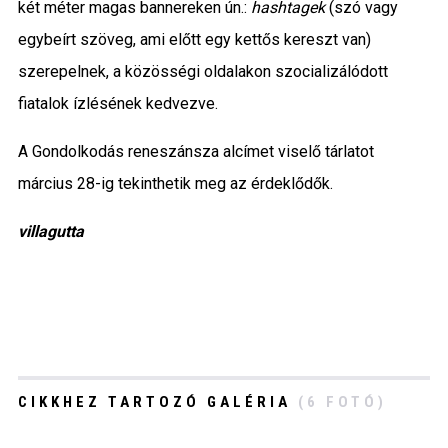
két méter magas bannereken ún.:
hashtagek
(szó vagy
egybeírt szöveg, ami előtt egy kettős kereszt van)
szerepelnek, a közösségi oldalakon szocializálódott
fiatalok ízlésének kedvezve.
A Gondolkodás reneszánsza alcímet viselő tárlatot
március 28-ig tekinthetik meg az érdeklődők.
villagutta
CIKKHEZ TARTOZÓ GALÉRIA
(6 FOTÓ)