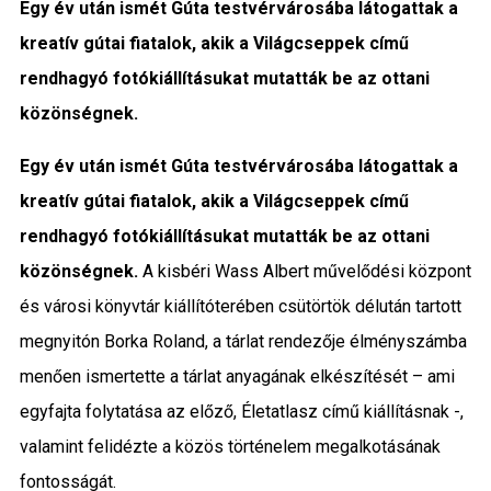
Egy év után ismét Gúta testvérvárosába látogattak a
Közigazgatás
kreatív gútai fiatalok, akik a Világcseppek című
rendhagyó fotókiállításukat mutatták be az ottani
Időjárás
közönségnek.
Kultúra
Egy év után ismét Gúta testvérvárosába látogattak a
Interjú
kreatív gútai fiatalok, akik a
Világcseppek
című
rendhagyó fotókiállításukat mutatták be az ottani
Gyereksarok
közönségnek.
A kisbéri Wass Albert művelődési központ
és városi könyvtár kiállítóterében csütörtök délután tartott
Városunkról
megnyitón Borka Roland, a tárlat rendezője élményszámba
PR
menően ismertette a tárlat anyagának elkészítését – ami
egyfajta
folytatása az előző, Életatlasz című kiállításnak
-,
Sport
valamint felidézte a közös történelem megalkotásának
Kapcsolat
fontosságát.