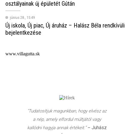
osztályainak új épületét Gútán
június 28., 15:49
Új iskola, Új piac, Új áruház – Halász Béla rendkívüli
bejelentkezése
www.villagutta.sk
"Tudatosítjuk magunkban, hogy elvész az
a nép, amely elfordul múltjától vagy
Juhász
kallódni hagyja annak értékeit.”
–