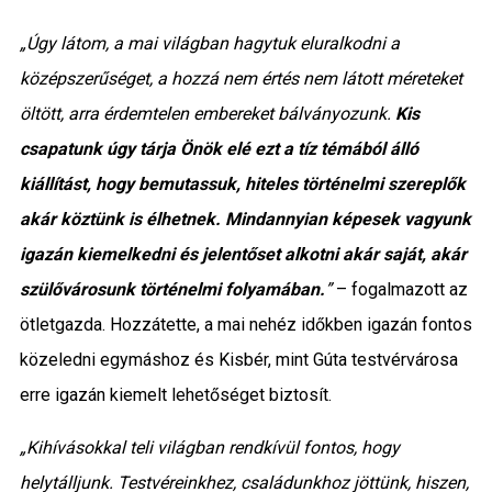
„Úgy látom, a mai világban hagytuk eluralkodni a
középszerűséget, a hozzá nem értés nem látott méreteket
öltött, arra érdemtelen embereket bálványozunk.
Kis
csapatunk úgy tárja Önök elé ezt a tíz témából álló
kiállítást, hogy bemutassuk, hiteles történelmi szereplők
akár köztünk is élhetnek. Mindannyian képesek vagyunk
igazán kiemelkedni és jelentőset alkotni akár saját, akár
szülővárosunk történelmi folyamában.
”
– fogalmazott az
ötletgazda. Hozzátette, a mai nehéz időkben igazán fontos
közeledni egymáshoz és Kisbér, mint Gúta testvérvárosa
erre igazán kiemelt lehetőséget biztosít.
„Kihívásokkal teli világban rendkívül fontos, hogy
helytálljunk. Testvéreinkhez, családunkhoz jöttünk, hiszen,