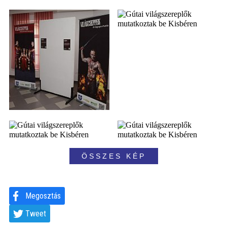
ÖSSZES KÉP
Megosztás
Tweet