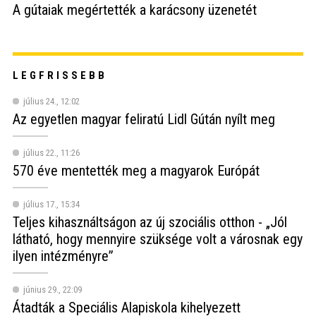
A gútaiak megértették a karácsony üzenetét
LEGFRISSEBB
július 24., 12:02
Az egyetlen magyar feliratú Lidl Gútán nyílt meg
július 22., 11:26
570 éve mentették meg a magyarok Európát
július 17., 15:34
Teljes kihasználtságon az új szociális otthon - „Jól
látható, hogy mennyire szüksége volt a városnak egy
ilyen intézményre”
június 29., 22:09
Átadták a Speciális Alapiskola kihelyezett