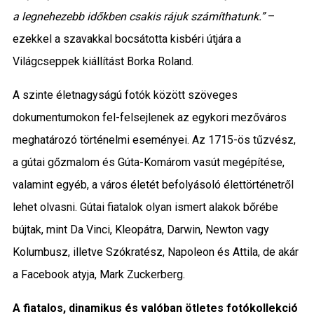
a legnehezebb időkben csakis rájuk számíthatunk.”
–
ezekkel a szavakkal bocsátotta kisbéri útjára a
Világcseppek kiállítást Borka Roland.
A szinte életnagyságú fotók között szöveges
dokumentumokon fel-felsejlenek az egykori mezőváros
meghatározó történelmi eseményei. Az 1715-ös
tűzvész
,
a
gútai gőzmalom
és
Gúta-Komárom vasút megépítése
,
valamint egyéb, a város életét befolyásoló élettörténetről
lehet olvasni. Gútai fiatalok olyan ismert alakok bőrébe
bújtak, mint Da Vinci, Kleopátra, Darwin, Newton vagy
Kolumbusz, illetve Szókratész, Napoleon és Attila, de akár
a Facebook atyja, Mark Zuckerberg.
A fiatalos, dinamikus és valóban ötletes fotókollekció