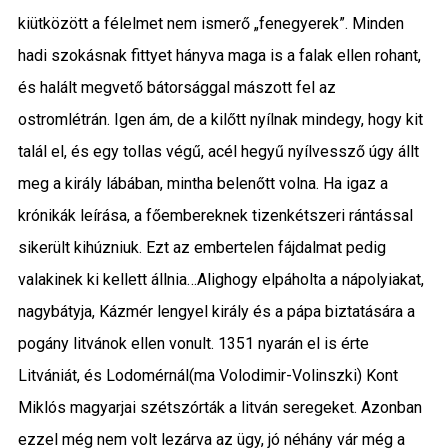
kiütközött a félelmet nem ismerő „fenegyerek”. Minden
hadi szokásnak fittyet hányva maga is a falak ellen rohant,
és halált megvető bátorsággal mászott fel az
ostromlétrán. Igen ám, de a kilőtt nyílnak mindegy, hogy kit
talál el, és egy tollas végű, acél hegyű nyílvessző úgy állt
meg a király lábában, mintha belenőtt volna. Ha igaz a
krónikák leírása, a főembereknek tizenkétszeri rántással
sikerült kihúzniuk. Ezt az embertelen fájdalmat pedig
valakinek ki kellett állnia…Alighogy elpáholta a nápolyiakat,
nagybátyja, Kázmér lengyel király és a pápa biztatására a
pogány litvánok ellen vonult. 1351 nyarán el is érte
Litvániát, és Lodomérnál(ma Volodimir-Volinszki) Kont
Miklós magyarjai szétszórták a litván seregeket. Azonban
ezzel még nem volt lezárva az ügy, jó néhány vár még a