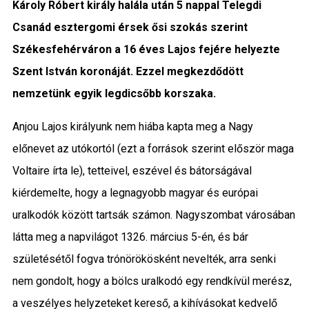
Károly Róbert király halála után 5 nappal Telegdi
Közigazgatás
Csanád esztergomi érsek ősi szokás szerint
Székesfehérváron a 16 éves Lajos fejére helyezte
Időjárás
Szent István koronáját. Ezzel megkezdődött
Kultúra
nemzetünk egyik legdicsőbb korszaka.
Interjú
Anjou Lajos királyunk nem hiába kapta meg a Nagy
előnevet az utókortól (ezt a források szerint először maga
Gyereksarok
Voltaire írta le), tetteivel, eszével és bátorságával
kiérdemelte, hogy a legnagyobb magyar és európai
Városunkról
uralkodók között tartsák számon. Nagyszombat városában
PR
látta meg a napvilágot 1326. március 5-én, és bár
születésétől fogva trónörökösként nevelték, arra senki
Sport
nem gondolt, hogy a bölcs uralkodó egy rendkívül merész,
Kapcsolat
a veszélyes helyzeteket kereső, a kihívásokat kedvelő