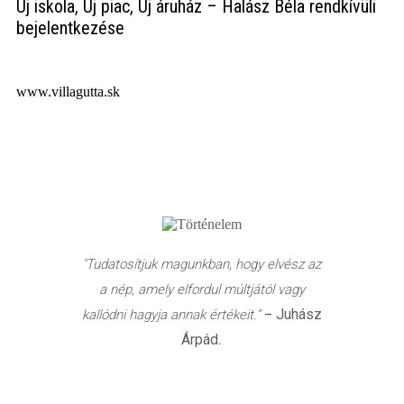
Új iskola, Új piac, Új áruház – Halász Béla rendkívüli
bejelentkezése
www.villagutta.sk
"Tudatosítjuk magunkban, hogy elvész az
a nép, amely elfordul múltjától vagy
Juhász
kallódni hagyja annak értékeit.”
–
Árpád
.