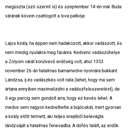
megúszta (szó szerint is) és szeptember 14-én már Buda
várának kövein csattogott a lova patkója.
Lajos király, ha éppen nem hadakozott, akkor vadászott, és
nem mindig nyulakra meg fácánra. Kedvenc vadászóhelye
a Zólyom várát körülvevő erdőség volt, ahol 1353.
november 26-án hatalmas barnamedve nyomára bukkant.
Lándzsa, íj és vadászkés volt nála (lehet, hogy ma sem
ártana ennyiben maximalizálni a vadászfeleszerelést), de
ő egy percig sem gondolt arra, hogy ez kevés lehet. A
medve sem nagyon kedvelhette a bújócskát, mert gyorsan
a király előtt termett, aki teljes erejéből belevágta
lándzsáját a hatalmas fenevadba. A döfés talált, az erdők