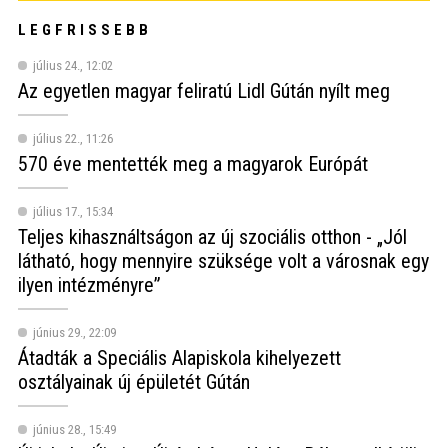
LEGFRISSEBB
július 24., 12:02
Az egyetlen magyar feliratú Lidl Gútán nyílt meg
július 22., 11:26
570 éve mentették meg a magyarok Európát
július 17., 15:34
Teljes kihasználtságon az új szociális otthon - „Jól
látható, hogy mennyire szüksége volt a városnak egy
ilyen intézményre”
június 29., 22:09
Átadták a Speciális Alapiskola kihelyezett
osztályainak új épületét Gútán
június 28., 15:49