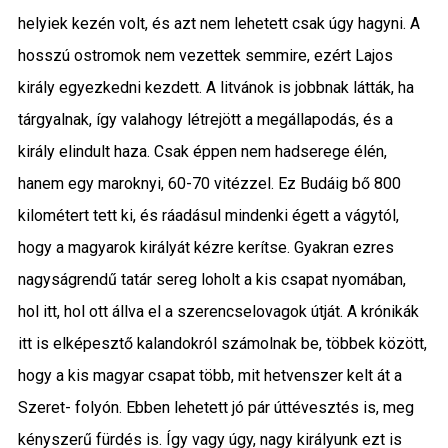
helyiek kezén volt, és azt nem lehetett csak úgy hagyni. A
hosszú ostromok nem vezettek semmire, ezért Lajos
király egyezkedni kezdett. A litvánok is jobbnak látták, ha
tárgyalnak, így valahogy létrejött a megállapodás, és a
király elindult haza. Csak éppen nem hadserege élén,
hanem egy maroknyi, 60-70 vitézzel. Ez Budáig bő 800
kilométert tett ki, és ráadásul mindenki égett a vágytól,
hogy a magyarok királyát kézre kerítse. Gyakran ezres
nagyságrendű tatár sereg loholt a kis csapat nyomában,
hol itt, hol ott állva el a szerencselovagok útját. A krónikák
itt is elképesztő kalandokról számolnak be, többek között,
hogy a kis magyar csapat több, mit hetvenszer kelt át a
Szeret- folyón. Ebben lehetett jó pár úttévesztés is, meg
kényszerű fürdés is. Így vagy úgy, nagy királyunk ezt is