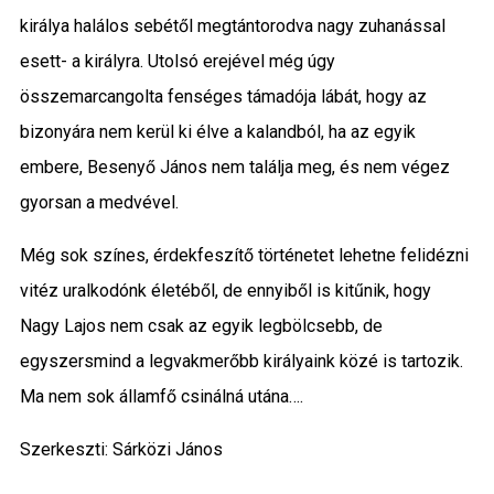
királya halálos sebétől megtántorodva nagy zuhanással
esett- a királyra. Utolsó erejével még úgy
összemarcangolta fenséges támadója lábát, hogy az
bizonyára nem kerül ki élve a kalandból, ha az egyik
embere, Besenyő János nem találja meg, és nem végez
gyorsan a medvével.
Még sok színes, érdekfeszítő történetet lehetne felidézni
vitéz uralkodónk életéből, de ennyiből is kitűnik, hogy
Nagy Lajos nem csak az egyik legbölcsebb, de
egyszersmind a legvakmerőbb királyaink közé is tartozik.
Ma nem sok államfő csinálná utána….
Szerkeszti: Sárközi János