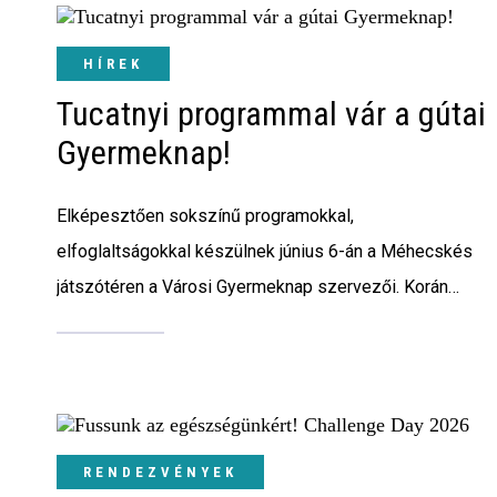
Interjú
HÍREK
Gyereksarok
Tucatnyi programmal vár a gútai
Városunkról
Gyermeknap!
PR
Elképesztően sokszínű programokkal,
elfoglaltságokkal készülnek június 6-án a Méhecskés
Sport
játszótéren a Városi Gyermeknap szervezői. Korán
Kapcsolat
reggeltől egészen estig játékok egész sorából
választhatnak majd a gyermekek.
RENDEZVÉNYEK