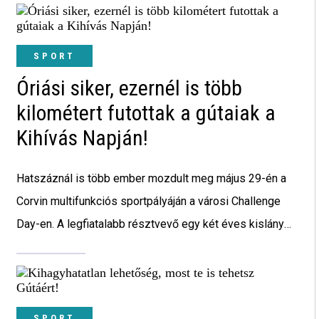
SPORT
Óriási siker, ezernél is több
kilométert futottak a gútaiak a
Kihívás Napján!
Hatszáznál is több ember mozdult meg május 29-én a
Corvin multifunkciós sportpályáján a városi Challenge
Day-en. A legfiatalabb résztvevő egy két éves kislány
volt, a legidősebb egy 80 éves bácsi.
SPORT