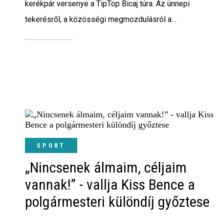
kerékpár versenye a TipTop Bicaj túra. Az ünnepi
tekerésről, a közösségi megmozdulásról a
főszervezővel Ham Erikával beszélgettünk.
SPORT
„Nincsenek álmaim, céljaim
vannak!” - vallja Kiss Bence a
polgármesteri különdíj győztese