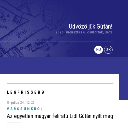
Üdvözöljük Gútán!
2026. augusztus 6. csütörtök,
Berta
HU
SK
LEGFRISSEBB
július 24., 12:02
VÁROSUNKRÓL
Az egyetlen magyar feliratú Lidl Gútán nyílt meg