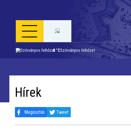
6 °C
Szórványos felhőzet
Napi menü
Riport
Hírek
Közigazgatás
Időjárás
Megosztás
Tweet
Kultúra