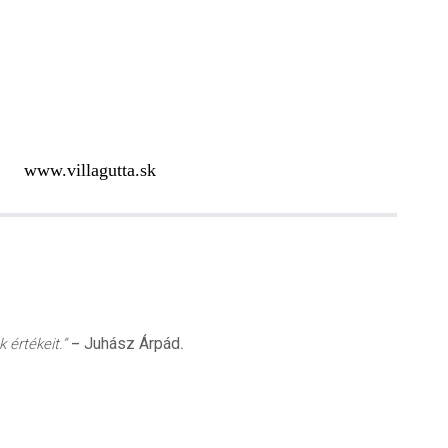
www.villagutta.sk
Juhász Árpád
 értékeit.”
–
.