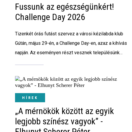
Fussunk az egészségünkért!
Challenge Day 2026
Tizenkét órás futást szervez a városi kézilabda klub
Gútán, május 29-én, a Challenge Day-en, azaz a kihívás
napján. Az eseményen részt vesznek településünk
óvodái, iskolái, emellett számos sportegyesület és
polgári társulás, de bárki jelentkezhet. A közösségi
rendezvény részleteiről Gőgh Péterrel beszélgettünk.
HÍREK
„A mérnökök között az egyik
legjobb színész vagyok” -
Elhunyt Scherer Péter