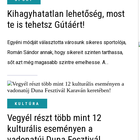
Kihagyhatatlan lehetőség, most
te is tehetsz Gútáért!
Egyéni módját választotta városunk sikeres sportolója,
Román Sándor annak, hogy sikereit szinten tarthassa,
sőt azt még magasabb szintre emelhesse. A
Facebook-oldalán tett ajánlatot egy sokrétű kölcsönös
partneri támogatásara. Azt, hogy miről is szól ez
konkrétan, a jiu jitsu edző maga mondta el nekünk.
KULTÚRA
Vegyél részt több mint 12
kulturális eseményen a
vadonatúj Duna Fesztivál