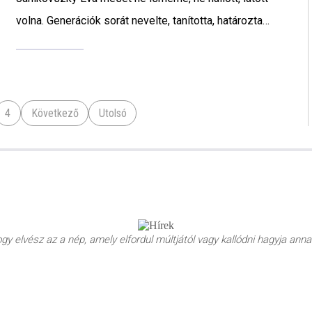
volna. Generációk sorát nevelte, tanította, határozta
meg és határozza meg napjainkig ez a művész, akiről
ma megemlékezünk.
4
Következő
Utolsó
y elvész az a nép, amely elfordul múltjától vagy kallódni hagyja annak