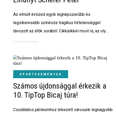
Az elmúlt évtized egyik legnépszerűbb és
legsikeresebb színésze tragikus hirtelenséggel
távozott az élők sorából. Cikkünkkel most rá, az oly
szerethető Scherer Péterre emlékezünk.
SPORTESEMÉNYEK
Számos újdonsággal érkezik a
10. TipTop Bicaj túra!
Csodálatos jubileumhoz érkezett városunk legnagyobb