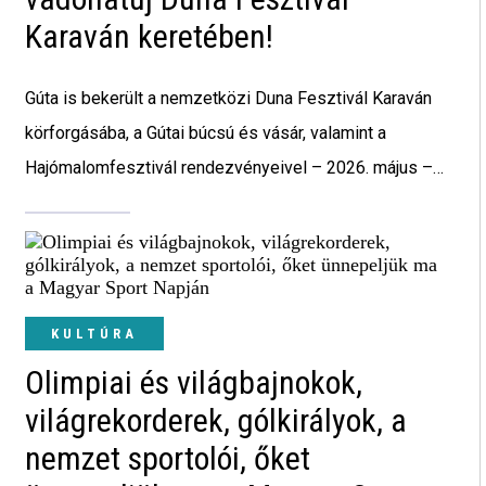
Karaván keretében!
Gúta is bekerült a nemzetközi Duna Fesztivál Karaván
körforgásába, a Gútai búcsú és vásár, valamint a
Hajómalomfesztivál rendezvényeivel – 2026. május –
Új fejezet kezdődik a regionális kulturális turizmusban
a Duna Fesztivál Karaván elindításával. Ez az úttörő
hálózat Közép-, Kelet- és Délkelet-Európa fesztiváljait
és közösségeit köti össze.
KULTÚRA
Olimpiai és világbajnokok,
világrekorderek, gólkirályok, a
nemzet sportolói, őket