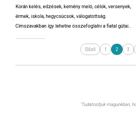
Korán kelés, edzések, kemény meló, célok, versenyek,
érmek, iskola, hegycsúcsok, válogatottság.
Címszavakban így lehetne összefoglalni a fiatal gútai
harcművész, Kiss Bence életét, akivel a Villa Guta
beszélgetett.
Előző
1
2
3
"Tudatosítjuk magunkban, hog